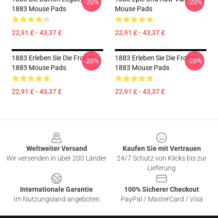
-20%
-20%
1883 Mouse Pads
Mouse Pads
22,91 £ - 43,37 £
22,91 £ - 43,37 £
1883 Erleben Sie Die Frontie
1883 Erleben Sie Die Frontie
-20%
-20%
1883 Mouse Pads
1883 Mouse Pads
22,91 £ - 43,37 £
22,91 £ - 43,37 £
Footer
Weltweiter Versand
Kaufen Sie mit Vertrauen
Wir versenden in über 200 Länder
24/7 Schutz von Klicks bis zur
Lieferung
Internationale Garantie
100% Sicherer Checkout
Im Nutzungsland angeboten
PayPal / MasterCard / Visa