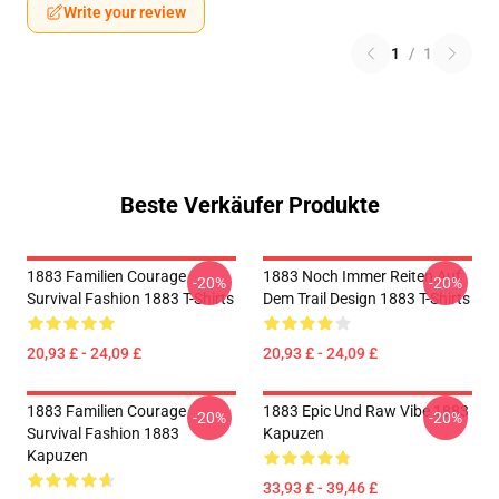
Write your review
1
/
1
Beste Verkäufer Produkte
1883 Familien Courage
1883 Noch Immer Reiten Auf
-20%
-20%
Survival Fashion 1883 T-Shirts
Dem Trail Design 1883 T-Shirts
20,93 £ - 24,09 £
20,93 £ - 24,09 £
1883 Familien Courage
1883 Epic Und Raw Vibe 1883
-20%
-20%
Survival Fashion 1883
Kapuzen
Kapuzen
33,93 £ - 39,46 £