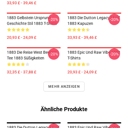
33,93 £ - 39,46 £
1883 Gelbstein Ursprung
1883 Die Dutton Legacy Motif
-20%
-20%
Geschichte Stil 1883 T-Shirts
1883 Kapuzen
20,93 £ - 24,09 £
33,93 £ - 39,46 £
1883 Die Reise West Beginnt
1883 Epic Und Raw Vibe 1883
-20%
-20%
Tee 1883 Süßigkeiten
T-Shirts
32,35 £ - 37,88 £
20,93 £ - 24,09 £
MEHR ANZEIGEN
Ähnliche Produkte
1883 Die Dutton Legacy Motif
1883 Epic Und Raw Vibe 1883