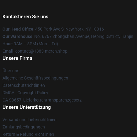
Kontaktieren Sie uns
Our Head Office
: 450 Park Ave S, New York, NY 10016
Our Warehouse
: No. 6767 Zhongshan Avenue, Heping District, Tianjin
Hour
: 9AM – 5PM (Mon – Fri)
Email
: contact@1883-merch.shop
Unsere Firma
Über uns
Allgemeine Geschäftsbedingungen
Datenschutzrichtlinien
DMCA - Copyright Policy
CA SB657: Lieferkettentransparenzgesetz
Unsere Unterstützung
Versand und Lieferrichtlinien
Zahlungsbedingungen
Return & Refund Richtlinien