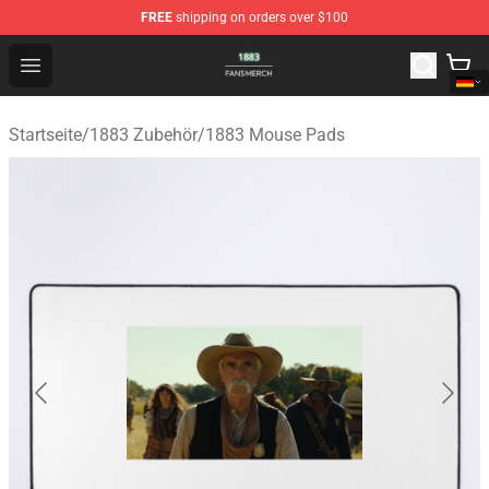
FREE
shipping on orders over $100
1883 Shop - Official 1883 Merchandise Store
Open menu
Startseite
/
1883 Zubehör
/
1883 Mouse Pads