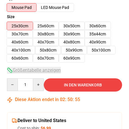
Mouse Pad
LED Mouse Pad
Size
25x30cm
25x60cm
30x50cm
30x60cm
30x70cm
30x80cm
30x90cm
35x44cm
40x60cm
40x70cm
40x80cm
40x90cm
40x100cm
50x80cm
50x90cm
50x100cm
60x60cm
60x70cm
60x90cm
Größentabelle anzeigen
Quantity
IN DEN WARENKORB
Diese Aktion endet in
02
:
50
:
55
Deliver to United States
Cost to ship:
$6.99