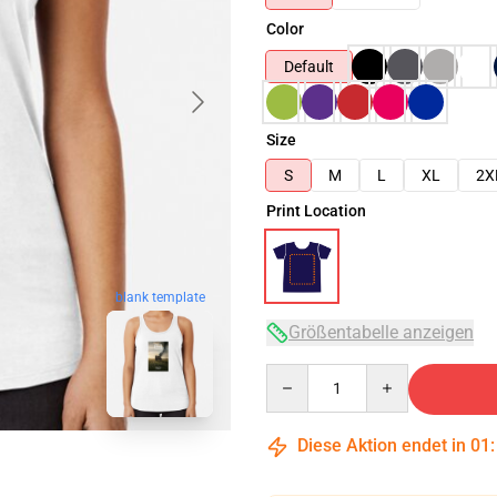
Color
Default
Size
S
M
L
XL
2X
Print Location
blank template
Größentabelle anzeigen
Quantity
Diese Aktion endet in
01