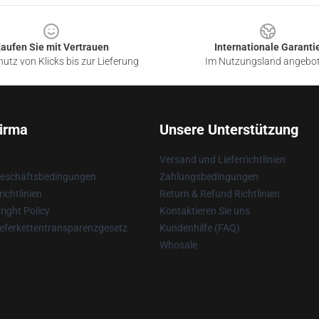
aufen Sie mit Vertrauen
Internationale Garanti
utz von Klicks bis zur Lieferung
Im Nutzungsland angebo
irma
Unsere Unterstützung
Versand und Lieferrichtlinien
Geschäftsbedingungen
Zahlungsbedingungen
ichtlinien
Return & Refund Richtlinien
ight Policy
Kontaktieren Sie uns
eferkettentransparenzgesetz
Kundenhilfe (FAQ)
Whosale