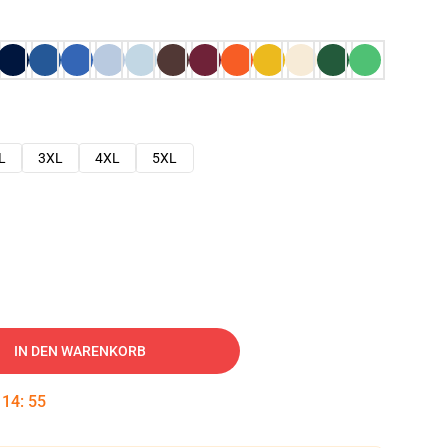
L
3XL
4XL
5XL
IN DEN WARENKORB
:
14
:
54