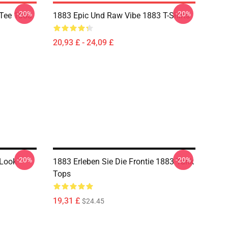
-20%
-20%
 Tee 1883
1883 Epic Und Raw Vibe 1883 T-Shirts
20,93 £ - 24,09 £
-20%
-20%
 Look
1883 Erleben Sie Die Frontie 1883 Tank
Tops
19,31 £
$24.45