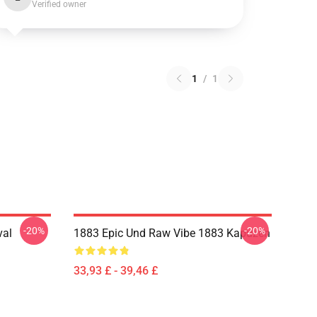
Verified owner
1
/
1
-20%
-20%
val
1883 Epic Und Raw Vibe 1883 Kapuzen
33,93 £ - 39,46 £