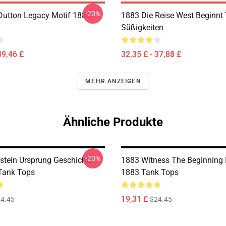
-20%
Dutton Legacy Motif 1883
1883 Die Reise West Beginnt
Süßigkeiten
39,46 £
32,35 £ - 37,88 £
MEHR ANZEIGEN
Ähnliche Produkte
-20%
stein Ursprung Geschichte
1883 Witness The Beginning
 Tank Tops
1883 Tank Tops
19,31 £
4.45
$24.45