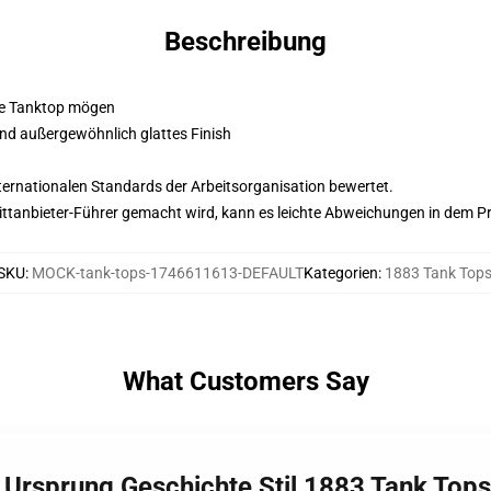
Beschreibung
ine Tanktop mögen
d außergewöhnlich glattes Finish
nternationalen Standards der Arbeitsorganisation bewertet.
 Drittanbieter-Führer gemacht wird, kann es leichte Abweichungen in dem P
SKU
:
MOCK-tank-tops-1746611613-DEFAULT
Kategorien
:
1883 Tank Top
What Customers Say
n Ursprung Geschichte Stil 1883 Tank Tops