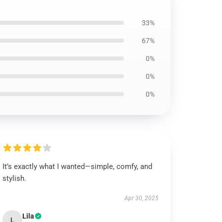
33%
67%
0%
0%
0%
It’s exactly what I wanted—simple, comfy, and
stylish.
Apr 30, 2025
Lila
L