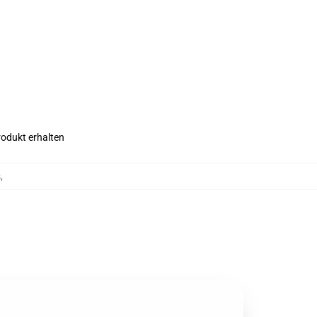
rodukt erhalten
s
,