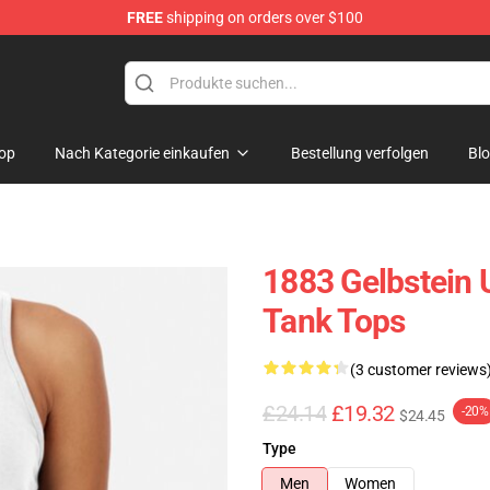
FREE
shipping on orders over $100
op
Nach Kategorie einkaufen
Bestellung verfolgen
Bl
1883 Gelbstein 
Tank Tops
(3 customer reviews
£24.14
£19.32
-20%
$24.45
Type
Men
Women