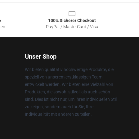
e
100% Sicherer Checkout
ten
PayPal / MasterCard / Visa
Unser Shop
Wir bieten qualitativ hochwertige Produkte, die
speziell von unserem erstklassigen Team
entwickelt werden. Wir bieten eine Vielzahl von
Produkten, die sowohl stilvoll als auch schön
sind. Dies ist nicht nur, um Ihren individuellen Stil
zu zeigen, sondern auch für Sie, Ihre
Individualität mit anderen zu teilen.