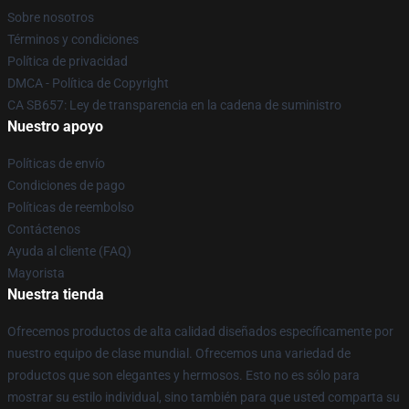
Sobre nosotros
Términos y condiciones
Política de privacidad
DMCA - Política de Copyright
CA SB657: Ley de transparencia en la cadena de suministro
Nuestro apoyo
Políticas de envío
Condiciones de pago
Políticas de reembolso
Contáctenos
Ayuda al cliente (FAQ)
Mayorista
Nuestra tienda
Ofrecemos productos de alta calidad diseñados específicamente por
nuestro equipo de clase mundial. Ofrecemos una variedad de
productos que son elegantes y hermosos. Esto no es sólo para
mostrar su estilo individual, sino también para que usted comparta su