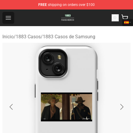
FREE
shipping on orders over $100
1883 Shop - Official 1883 Merchandise Store
Open menu
Inicio
/
1883 Casos
/
1883 Casos de Samsung