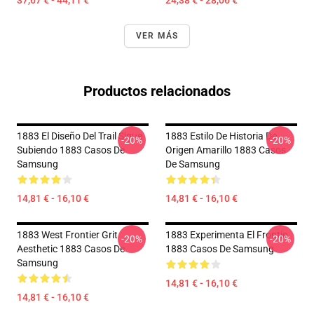
37,67 € - 44,11 €
24,38 € - 28,06 €
VER MÁS
Productos relacionados
1883 El Diseño Del Trail Sigue
1883 Estilo De Historia De
-20%
-20%
Subiendo 1883 Casos De
Origen Amarillo 1883 Casos
Samsung
De Samsung
14,81 € - 16,10 €
14,81 € - 16,10 €
1883 West Frontier Grit
1883 Experimenta El Frontie
-20%
-20%
Aesthetic 1883 Casos De
1883 Casos De Samsung
Samsung
14,81 € - 16,10 €
14,81 € - 16,10 €