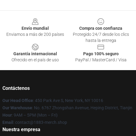
Footer
Envío mundial
Compra con confianza
Enviamos a más de 200 países
Protegido 24/7 desde los clics
hasta la entrega
Garantía internacional
Pago 100% seguro
Ofrecido en el país de uso
PayPal / MasterCard / Visa
Contáctenos
Our Head Office
: 450 Park Ave S, New York, NY 10016
Our Warehouse
: No. 6767 Zhongshan Avenue, Heping District, Tianjin
Hour
: 9AM – 5PM (Mon – Fri)
Email
: contact@1883-merch.shop
Nuestra empresa