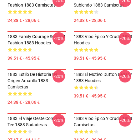
-20%
-20%
Fashion 1883 Camisetas
Subiendo 1883 Camisetas
24,38 € - 28,06 €
24,38 € - 28,06 €
1883 Family Courage Survival
1883 Vibo Épico Y Crudo 1883
-20%
-20%
Fashion 1883 Hoodies
Hoodies
39,51 € - 45,95 €
39,51 € - 45,95 €
1883 Estilo De Historia De
1883 El Motivo Dutton Legacy
-20%
-20%
Origen Amarillo 1883
1883 Hoodies
Camisetas
39,51 € - 45,95 €
24,38 € - 28,06 €
1883 El Viaje Oeste Comienza
1883 Vibo Épico Y Crudo 1883
-20%
-20%
Tee 1883 Sudaderas
Camisetas