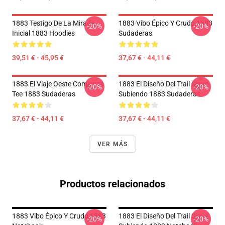
1883 Testigo De La Mirada
1883 Vibo Épico Y Crudo 1883
-20%
-20%
Inicial 1883 Hoodies
Sudaderas
39,51 € - 45,95 €
37,67 € - 44,11 €
1883 El Viaje Oeste Comienza
1883 El Diseño Del Trail Sigue
-20%
-20%
Tee 1883 Sudaderas
Subiendo 1883 Sudaderas
37,67 € - 44,11 €
37,67 € - 44,11 €
VER MÁS
Productos relacionados
1883 Vibo Épico Y Crudo 1883
1883 El Diseño Del Trail Sigue
-20%
-20%