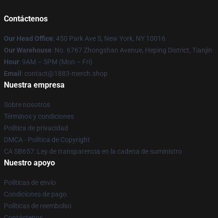
Contáctenos
Our Head Office
: 450 Park Ave S, New York, NY 10016
Our Warehouse
: No. 6767 Zhongshan Avenue, Heping District, Tianjin
Hour
: 9AM – 5PM (Mon – Fri)
Email
: contact@1883-merch.shop
Nuestra empresa
Sobre nosotros
Términos y condiciones
Política de privacidad
DMCA - Política de Copyright
CA SB657: Ley de transparencia en la cadena de suministro
Nuestro apoyo
Políticas de envío
Condiciones de pago
Políticas de reembolso
Contáctenos