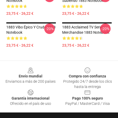
Notebook
Subiendo 1883 Notebook
23,75 € - 26,22 €
23,75 € - 26,22 €
1883 Vibo Épico Y Crudo 1883
1883 Acclaimed TV Series
-20%
-20%
Notebook
Merchandise 1883 Notebook
23,75 € - 26,22 €
23,75 € - 26,22 €
Footer
Envío mundial
Compra con confianza
Enviamos a más de 200 países
Protegido 24/7 desde los clics
hasta la entrega
Garantía internacional
Pago 100% seguro
Ofrecido en el país de uso
PayPal / MasterCard / Visa