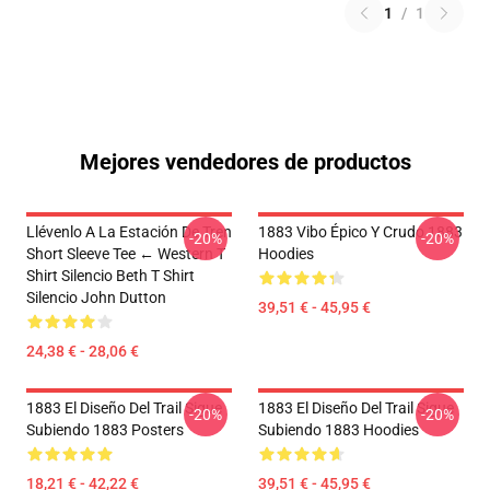
1
/
1
Mejores vendedores de productos
Llévenlo A La Estación De Tren
1883 Vibo Épico Y Crudo 1883
-20%
-20%
Short Sleeve Tee ← Western T
Hoodies
Shirt Silencio Beth T Shirt
Silencio John Dutton
39,51 € - 45,95 €
24,38 € - 28,06 €
1883 El Diseño Del Trail Sigue
1883 El Diseño Del Trail Sigue
-20%
-20%
Subiendo 1883 Posters
Subiendo 1883 Hoodies
18,21 € - 42,22 €
39,51 € - 45,95 €