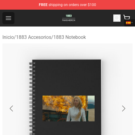
FREE
shipping on orders over $100
1883 Shop - Official 1883 Merchandise Store
Open menu
Inicio
/
1883 Accesorios
/
1883 Notebook