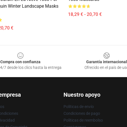
uin Winter Landscape Masks
18,29 € - 20,70 €
20,70 €
Compra con confianza
Garantía internacional
4/7 desde los clics hasta la entrega
Ofrecido en el país de us
 empresa
Nuestro apoyo
ros
Políticas de envío
ondiciones
Condiciones de pago
rivacidad
Políticas de reembolso