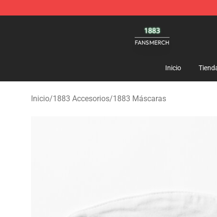
1883 Shop - Official 1883 Merchandise Store
Inicio
Tiend
Inicio
/
1883 Accesorios
/
1883 Máscaras