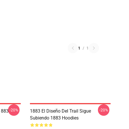
1
/
1
-20%
-20%
 1883
1883 El Diseño Del Trail Sigue
Subiendo 1883 Hoodies