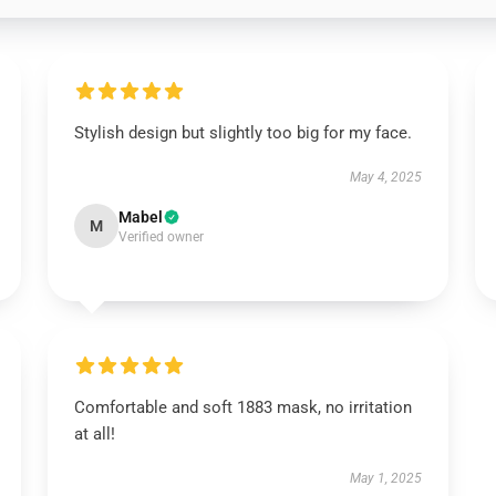
Stylish design but slightly too big for my face.
May 4, 2025
Mabel
M
Verified owner
Comfortable and soft 1883 mask, no irritation
at all!
May 1, 2025