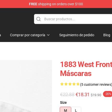
FREE
shipping on orders over $100
a
Comprar por categoría
Seguimiento de pedido
Blog
1883 West Fronti
Máscaras
(5 customer reviews
€22.88
€18.31
-20%
$19.90
Size
M
L