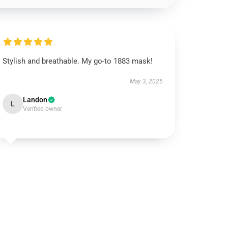
Stylish and breathable. My go-to 1883 mask!
May 3, 2025
Landon
L
Verified owner