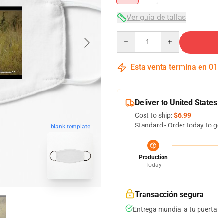
Ver guía de tallas
Quantity
Esta venta termina en
01
Deliver to United States
Cost to ship:
$6.99
Standard - Order today to g
blank template
Production
Today
Transacción segura
Entrega mundial a tu puerta