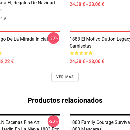
ara Él, Regalos De Navidad
24,38 € - 28,06 €
4.9
-20%
igo De La Mirada Inicial 1883
1883 El Motivo Dutton Legac
Camisetas
42,22 €
24,38 € - 28,06 €
VER MÁS
Productos relacionados
-20%
N Escenas Fine Art
1883 Family Courage Surviva
n Jardín En La Nieve 1883 Por
1883 Máscaras