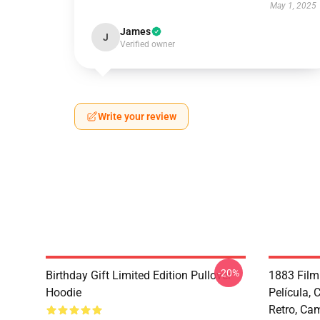
May 1, 2025
James
J
Verified owner
Write your review
-20%
Birthday Gift Limited Edition Pullover
1883 Film
Hoodie
Película,
Retro, Ca