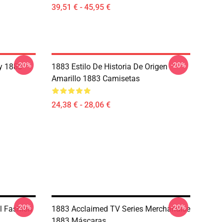
39,51 € - 45,95 €
-20%
-20%
y 1883
1883 Estilo De Historia De Origen
Amarillo 1883 Camisetas
24,38 € - 28,06 €
-20%
-20%
l Fashion
1883 Acclaimed TV Series Merchandise
1883 Máscaras