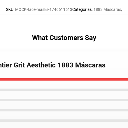
SKU
:
MOCK-face-masks-1746611613
Categorías
:
1883 Máscaras
,
What Customers Say
ntier Grit Aesthetic 1883 Máscaras