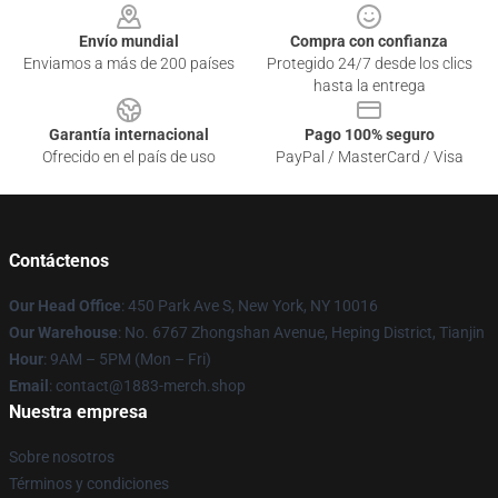
Envío mundial
Compra con confianza
Enviamos a más de 200 países
Protegido 24/7 desde los clics
hasta la entrega
Garantía internacional
Pago 100% seguro
Ofrecido en el país de uso
PayPal / MasterCard / Visa
Contáctenos
Our Head Office
: 450 Park Ave S, New York, NY 10016
Our Warehouse
: No. 6767 Zhongshan Avenue, Heping District, Tianjin
Hour
: 9AM – 5PM (Mon – Fri)
Email
: contact@1883-merch.shop
Nuestra empresa
Sobre nosotros
Términos y condiciones