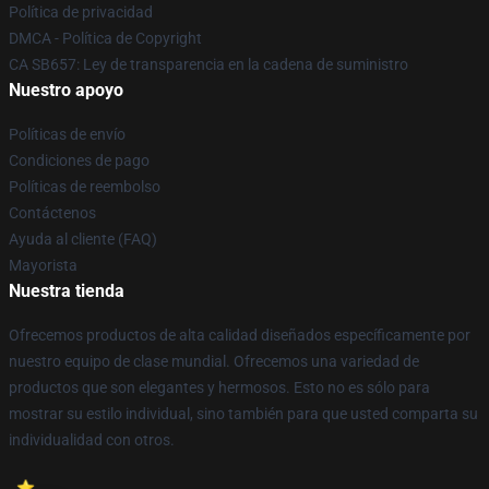
Política de privacidad
DMCA - Política de Copyright
CA SB657: Ley de transparencia en la cadena de suministro
Nuestro apoyo
Políticas de envío
Condiciones de pago
Políticas de reembolso
Contáctenos
Ayuda al cliente (FAQ)
Mayorista
Nuestra tienda
Ofrecemos productos de alta calidad diseñados específicamente por
nuestro equipo de clase mundial. Ofrecemos una variedad de
productos que son elegantes y hermosos. Esto no es sólo para
mostrar su estilo individual, sino también para que usted comparta su
individualidad con otros.