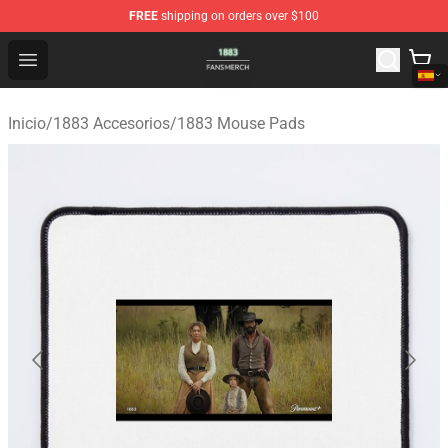
FREE
shipping on orders over $100
1883 Shop - Official 1883 Merchandise Store
Open menu
Inicio
/
1883 Accesorios
/
1883 Mouse Pads