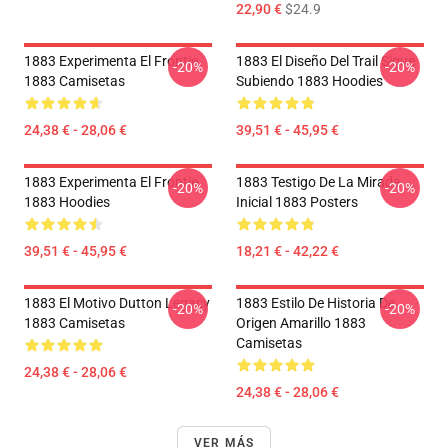
22,90 €
$24.9
1883 Experimenta El Frontie
1883 El Diseño Del Trail Sigue
-20%
-20%
1883 Camisetas
Subiendo 1883 Hoodies
24,38 € - 28,06 €
39,51 € - 45,95 €
1883 Experimenta El Frontie
1883 Testigo De La Mirada
-20%
-20%
1883 Hoodies
Inicial 1883 Posters
39,51 € - 45,95 €
18,21 € - 42,22 €
1883 El Motivo Dutton Legacy
1883 Estilo De Historia De
-20%
-20%
1883 Camisetas
Origen Amarillo 1883
Camisetas
24,38 € - 28,06 €
24,38 € - 28,06 €
VER MÁS