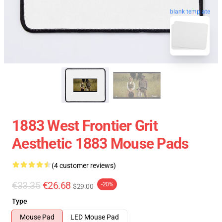
blank template
1883 West Frontier Grit
Aesthetic 1883 Mouse Pads
(4 customer reviews)
€33.35
€26.68
-20%
$29.00
Type
Mouse Pad
LED Mouse Pad