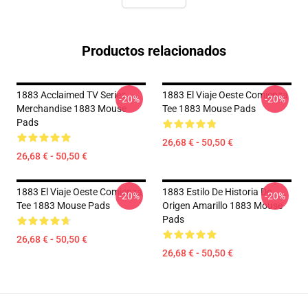
Productos relacionados
1883 Acclaimed TV Series
1883 El Viaje Oeste Comienza
-20%
-20%
Merchandise 1883 Mouse
Tee 1883 Mouse Pads
Pads
26,68 € - 50,50 €
26,68 € - 50,50 €
1883 El Viaje Oeste Comienza
1883 Estilo De Historia De
-20%
-20%
Tee 1883 Mouse Pads
Origen Amarillo 1883 Mouse
Pads
26,68 € - 50,50 €
26,68 € - 50,50 €
Footer