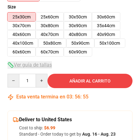
Size
25x30cm
25x60cm
30x50cm
30x60cm
30x70cm
30x80cm
30x90cm
35x44cm
40x60cm
40x70cm
40x80cm
40x90cm
40x100cm
50x80cm
50x90cm
50x100cm
60x60cm
60x70cm
60x90cm
Ver guía de tallas
Quantity
AÑADIR AL CARRITO
Esta venta termina en
03
:
56
:
54
Deliver to United States
Cost to ship:
$6.99
Standard - Order today to get by
Aug. 16 - Aug. 23