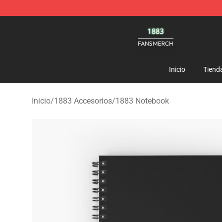
1883 Shop - Official 1883 Merchandise Store
Inicio
Tiend
Inicio
/
1883 Accesorios
/
1883 Notebook