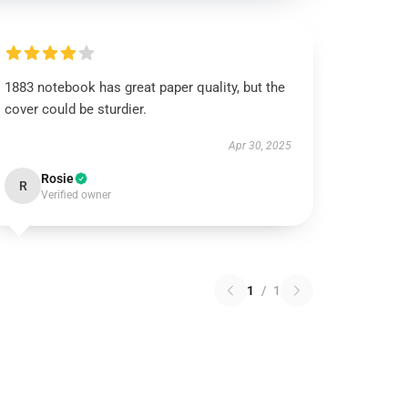
1883 notebook has great paper quality, but the
cover could be sturdier.
Apr 30, 2025
Rosie
R
Verified owner
1
/
1