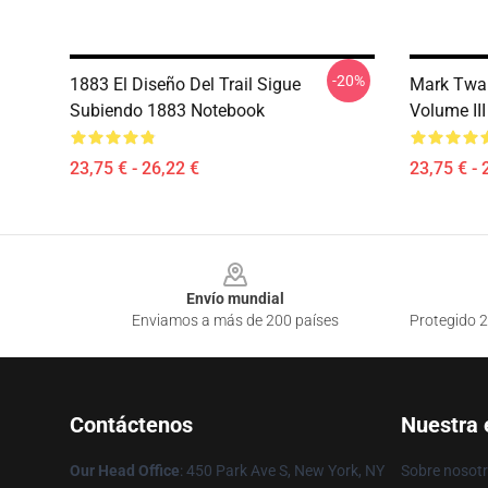
-20%
1883 El Diseño Del Trail Sigue
Mark Twai
Subiendo 1883 Notebook
Volume III
23,75 € - 26,22 €
23,75 € - 
Footer
Envío mundial
Enviamos a más de 200 países
Protegido 2
Contáctenos
Nuestra
Our Head Office
: 450 Park Ave S, New York, NY
Sobre nosot