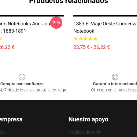
Productos relacionados
-20%
n's Notebooks And Journals,
1883 El Viaje Oeste Comienz
 : 1883-1891
Notebook
26,22 €
23,75 € - 26,22 €
Compra con confianza
Garantía internacional
4/7 desde los clics hasta la entrega
Ofrecido en el país de us
 empresa
Nuestro apoyo
ros
Políticas de envío