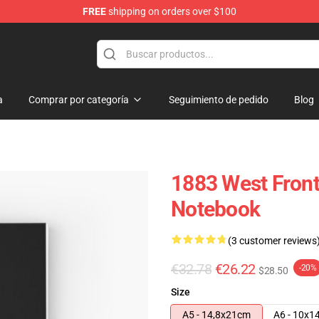
FREE
shipping on orders over $100
a
Comprar por categoría
Seguimiento de pedido
Blog
1883 West Fronti
Notebook
(3 customer reviews
€32.78
€26.22
-20%
$28.50
Size
A5 - 14,8x21cm
A6 - 10x1