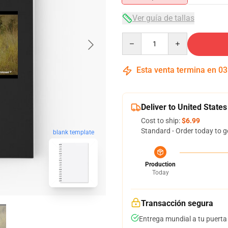
Ver guía de tallas
Quantity
Esta venta termina en
03
Deliver to United States
Cost to ship:
$6.99
Standard - Order today to g
blank template
Production
Today
Transacción segura
Entrega mundial a tu puerta