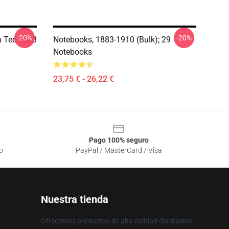
-20%
-20%
a Tee 1883
Notebooks, 1883-1910 (bulk); 29
Notebooks
23,75 € - 26,22 €
Pago 100% seguro
o
PayPal / MasterCard / Visa
Nuestra tienda
Ofrecemos productos de alta calidad diseñados