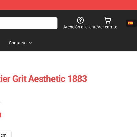
Atención al cliente
Ver carrito
Contacto
er Grit Aesthetic 1883
)
4cm