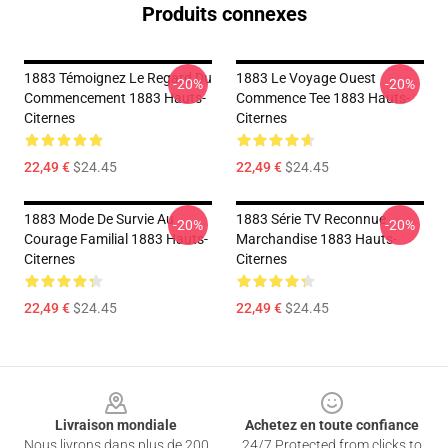
Produits connexes
1883 Témoignez Le Regard Du
1883 Le Voyage Ouest
-20%
-20%
Commencement 1883 Hauts-
Commence Tee 1883 Hauts-
Citernes
Citernes
22,49 €
$24.45
22,49 €
$24.45
1883 Mode De Survie Au
1883 Série TV Reconnue
-20%
-20%
Courage Familial 1883 Hauts-
Marchandise 1883 Hauts-
Citernes
Citernes
22,49 €
$24.45
22,49 €
$24.45
Footer
Livraison mondiale
Achetez en toute confiance
Nous livrons dans plus de 200
24/7 Protected from clicks to