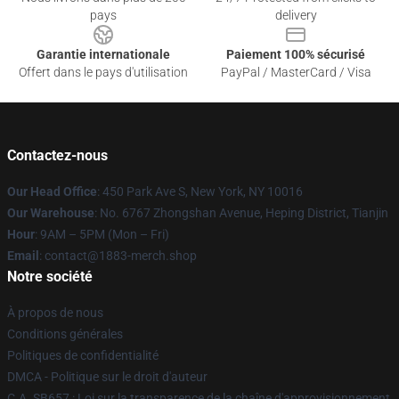
pays
delivery
Garantie internationale
Paiement 100% sécurisé
Offert dans le pays d'utilisation
PayPal / MasterCard / Visa
Contactez-nous
Our Head Office
: 450 Park Ave S, New York, NY 10016
Our Warehouse
: No. 6767 Zhongshan Avenue, Heping District, Tianjin
Hour
: 9AM – 5PM (Mon – Fri)
Email
: contact@1883-merch.shop
Notre société
À propos de nous
Conditions générales
Politiques de confidentialité
DMCA - Politique sur le droit d'auteur
C.A. SB657 : Loi sur la transparence de la chaîne d'approvisionnement