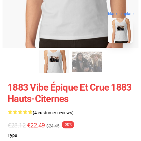
blank template
1883 Vibe Épique Et Crue 1883
Hauts-Citernes
(4 customer reviews)
€28.12
€22.49
-20%
$24.45
Type