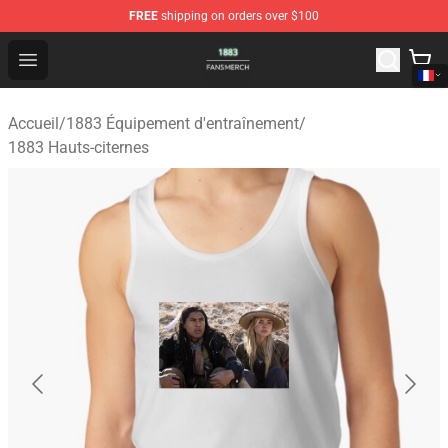
FREE
shipping on orders over $100
1883 Shop - Official 1883 Merchandise Store
Open menu
Accueil
/
1883 Équipement d'entraînement
/
1883 Hauts-citernes