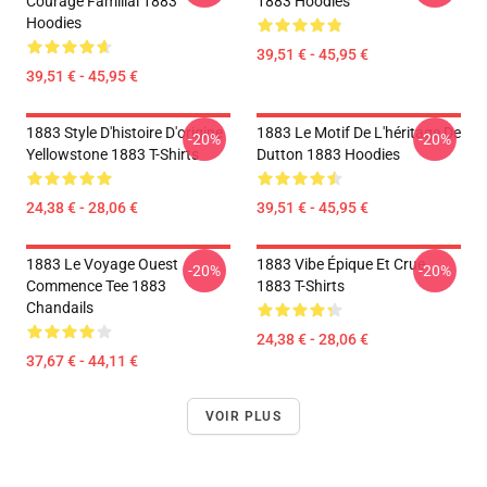
Courage Familial 1883
1883 Hoodies
Hoodies
39,51 € - 45,95 €
39,51 € - 45,95 €
1883 Style D'histoire D'origine
1883 Le Motif De L'héritage De
-20%
-20%
Yellowstone 1883 T-Shirts
Dutton 1883 Hoodies
24,38 € - 28,06 €
39,51 € - 45,95 €
1883 Le Voyage Ouest
1883 Vibe Épique Et Crue
-20%
-20%
Commence Tee 1883
1883 T-Shirts
Chandails
24,38 € - 28,06 €
37,67 € - 44,11 €
VOIR PLUS