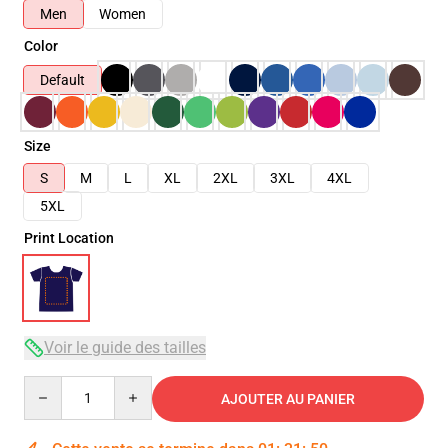
Men
Women
Color
Default
Size
S
M
L
XL
2XL
3XL
4XL
5XL
Print Location
Voir le guide des tailles
Quantity
AJOUTER AU PANIER