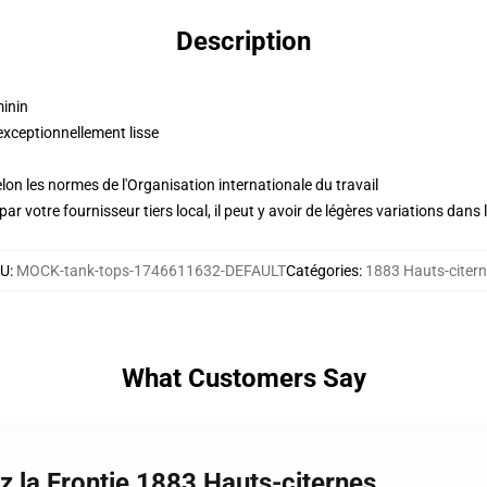
Description
minin
exceptionnellement lisse
lon les normes de l'Organisation internationale du travail
ar votre fournisseur tiers local, il peut y avoir de légères variations dans 
KU
:
MOCK-tank-tops-1746611632-DEFAULT
Catégories
:
1883 Hauts-citer
What Customers Say
z la Frontie 1883 Hauts-citernes