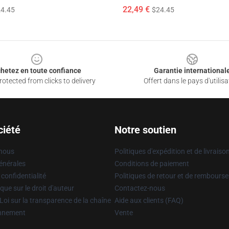
22,49 €
4.45
$24.45
hetez en toute confiance
Garantie international
otected from clicks to delivery
Offert dans le pays d'utilisa
ciété
Notre soutien
 nous
Politiques d'expédition et de livraiso
énérales
Conditions de paiement
 confidentialité
Politiques de retour et de rembours
que sur le droit d'auteur
Contactez-nous
Loi sur la transparence de la chaîne
Aide aux clients (FAQ)
onnement
Vente