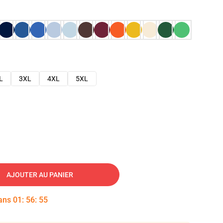
L
3XL
4XL
5XL
AJOUTER AU PANIER
dans
01
:
56
:
54