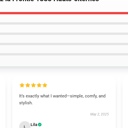
It’s exactly what I wanted—simple, comfy, and
stylish.
May 2, 2025
Lila
L