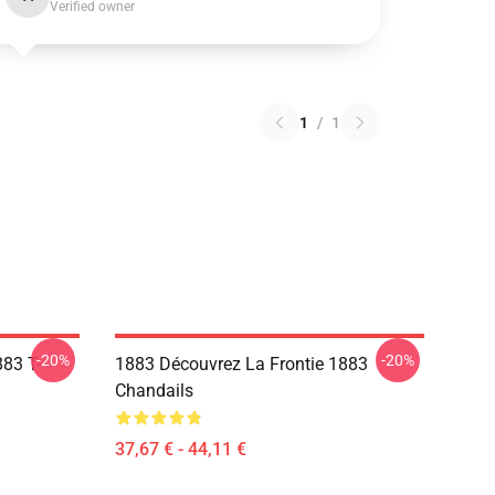
Verified owner
1
/
1
-20%
-20%
83 T-
1883 Découvrez La Frontie 1883
Chandails
37,67 € - 44,11 €