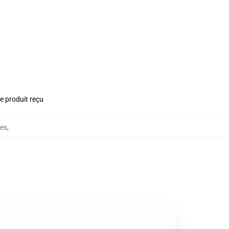
le produit reçu
nes
,