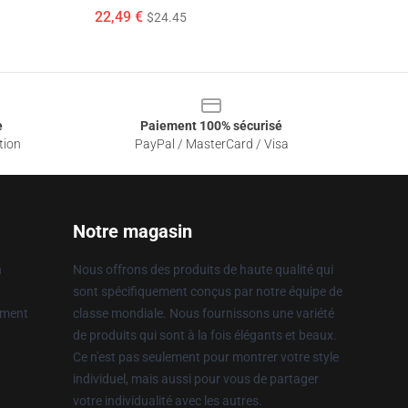
22,49 €
$24.45
e
Paiement 100% sécurisé
tion
PayPal / MasterCard / Visa
Notre magasin
n
Nous offrons des produits de haute qualité qui
sont spécifiquement conçus par notre équipe de
ement
classe mondiale. Nous fournissons une variété
de produits qui sont à la fois élégants et beaux.
Ce n'est pas seulement pour montrer votre style
individuel, mais aussi pour vous de partager
votre individualité avec les autres.