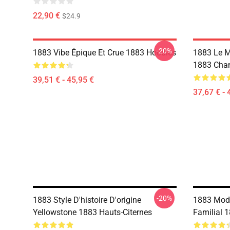
22,90 €
$24.9
-20%
1883 Vibe Épique Et Crue 1883 Hoodies
1883 Le M
1883 Chan
39,51 € - 45,95 €
37,67 € - 
-20%
1883 Style D'histoire D'origine
1883 Mode
Yellowstone 1883 Hauts-Citernes
Familial 