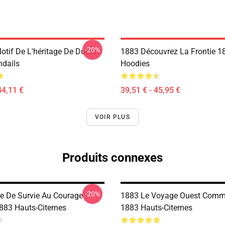
-20%
otif De L'héritage De Dutton
1883 Découvrez La Frontie 1
dails
Hoodies
44,11 €
39,51 € - 45,95 €
VOIR PLUS
Produits connexes
-20%
 De Survie Au Courage
1883 Le Voyage Ouest Comm
1883 Hauts-Citernes
1883 Hauts-Citernes