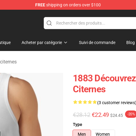
FREE
shipping on orders over $100
tique
Acheter par catégorie
Suivi de commande
Blog
citernes
1883 Découvrez 
Citernes
(3 customer reviews
€28.12
€22.49
-20%
$24.45
Type
Men
Women