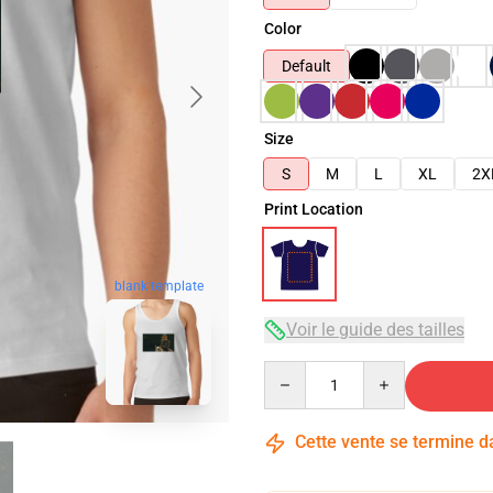
Color
Default
Size
S
M
L
XL
2X
Print Location
blank template
Voir le guide des tailles
Quantity
Cette vente se termine 