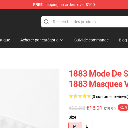
FREE
shipping on orders over $100
tique
Acheter par catégorie
Suivi de commande
Blog
1883 Mode De Su
1883 Masques V
(3 customer reviews
€22.88
€18.31
-20%
$19.90
Size
M
L