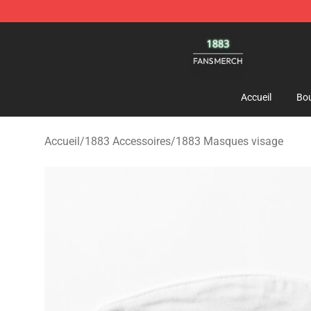
1883 Shop - Official 1883 Merchandise Store
Accueil
Bou
Accueil
/
1883 Accessoires
/
1883 Masques visage