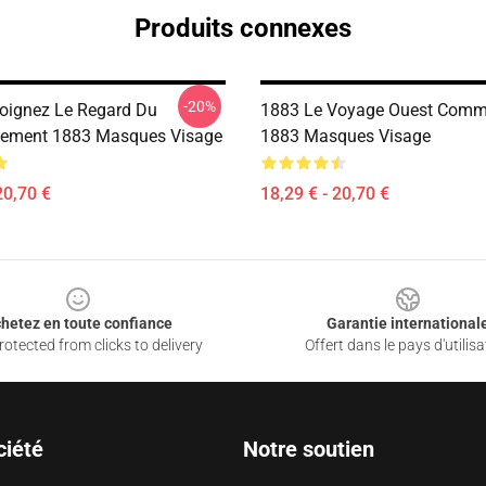
Produits connexes
-20%
oignez Le Regard Du
1883 Le Voyage Ouest Comm
ment 1883 Masques Visage
1883 Masques Visage
20,70 €
18,29 € - 20,70 €
hetez en toute confiance
Garantie international
otected from clicks to delivery
Offert dans le pays d'utilisa
ciété
Notre soutien