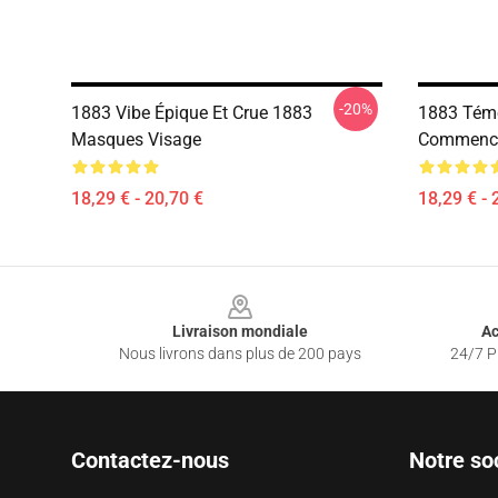
-20%
1883 Vibe Épique Et Crue 1883
1883 Tém
Masques Visage
Commence
18,29 € - 20,70 €
18,29 € - 
Footer
Livraison mondiale
Ac
Nous livrons dans plus de 200 pays
24/7 Pr
Contactez-nous
Notre so