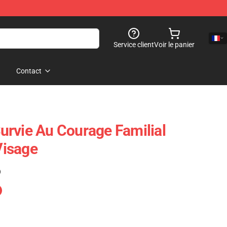
Service client
Voir le panier
Contact
rvie Au Courage Familial
isage
)