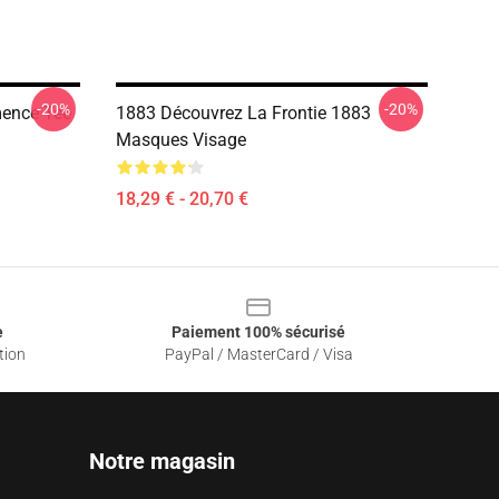
-20%
-20%
ence Tee
1883 Découvrez La Frontie 1883
Masques Visage
18,29 € - 20,70 €
e
Paiement 100% sécurisé
tion
PayPal / MasterCard / Visa
Notre magasin