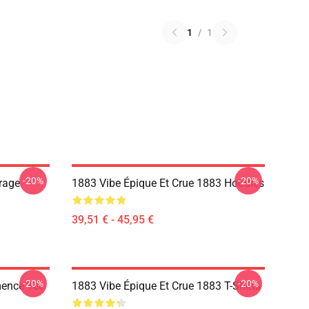
1
/
1
-20%
-20%
rage
1883 Vibe Épique Et Crue 1883 Hoodies
39,51 € - 45,95 €
-20%
-20%
ence Tee
1883 Vibe Épique Et Crue 1883 T-Shirts