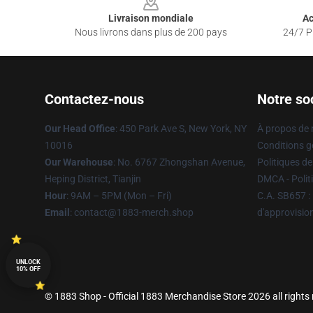
Livraison mondiale
Ac
Nous livrons dans plus de 200 pays
24/7 Pr
Contactez-nous
Notre so
Our Head Office
: 450 Park Ave S, New York, NY
À propos de
10016
Conditions g
Our Warehouse
: No. 6767 Zhongshan Avenue,
Politiques de
Heping District, Tianjin
DMCA - Politi
Hour
: 9AM – 5PM (Mon – Fri)
C.A. SB657 : 
Email
: contact@1883-merch.shop
d'approvisi
UNLOCK
10% OFF
© 1883 Shop - Official 1883 Merchandise Store 2026 all rights