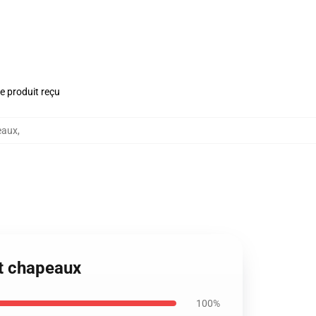
le produit reçu
eaux
,
t chapeaux
100%