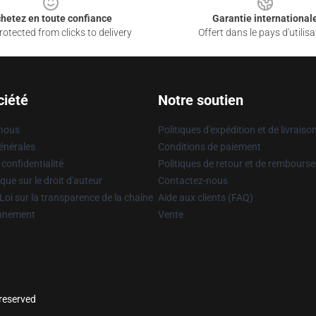
hetez en toute confiance
Garantie international
otected from clicks to delivery
Offert dans le pays d'utilisa
ciété
Notre soutien
 nous
Politiques d'expédition et de livraiso
énérales
Conditions de paiement
 confidentialité
Politiques de retour et de rembours
que sur le droit d'auteur
Contactez-nous
Loi sur la transparence de la chaîne
Aide aux clients (FAQ)
onnement
Vente
 reserved