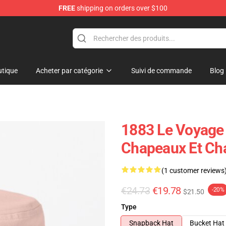
FREE
shipping on orders over $100
tique
Acheter par catégorie
Suivi de commande
Blog
1883 Le Voyage
Chapeaux Et Ch
(1 customer reviews
€24.73
€19.78
-20%
$21.50
Type
Snapback Hat
Bucket Hat