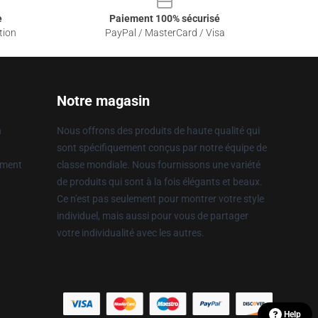
e
Paiement 100% sécurisé
tion
PayPal / MasterCard / Visa
Notre magasin
n
Nous offrons des produits de haute qualité qui
sont spécifiquement conçus par notre équipe de
ement
classe mondiale. Nous fournissons une variété
de produits qui sont à la fois élégants et beaux.
Ce n'est pas seulement pour montrer votre style
individuel, mais aussi pour vous de partager
votre individualité avec les autres.
Help