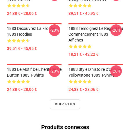
24,38 € - 28,06 €
39,51 € - 45,95 €
1883 Découvrez La Frontie
1883 Témoignez Le Regard Du
-20%
-20%
1883 Hoodies
Commencement 1883
Affiches
39,51 € - 45,95 €
18,21 € - 42,22 €
1883 Le Motif De L'héritage De
1883 Style D'histoire D'origine
-20%
-20%
Dutton 1883 T-Shirts
Yellowstone 1883 T-Shirts
24,38 € - 28,06 €
24,38 € - 28,06 €
VOIR PLUS
Produits connexes