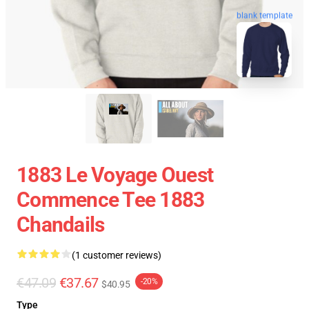
blank template
1883 Le Voyage Ouest
Commence Tee 1883
Chandails
(1 customer reviews)
€47.09
€37.67
-20%
$40.95
Type