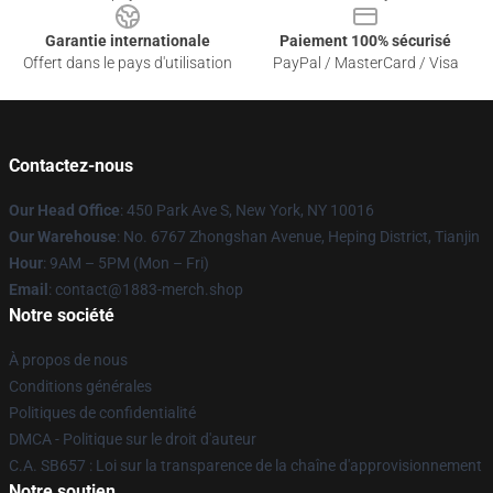
Garantie internationale
Paiement 100% sécurisé
Offert dans le pays d'utilisation
PayPal / MasterCard / Visa
Contactez-nous
Our Head Office
: 450 Park Ave S, New York, NY 10016
Our Warehouse
: No. 6767 Zhongshan Avenue, Heping District, Tianjin
Hour
: 9AM – 5PM (Mon – Fri)
Email
: contact@1883-merch.shop
Notre société
À propos de nous
Conditions générales
Politiques de confidentialité
DMCA - Politique sur le droit d'auteur
C.A. SB657 : Loi sur la transparence de la chaîne d'approvisionnement
Notre soutien