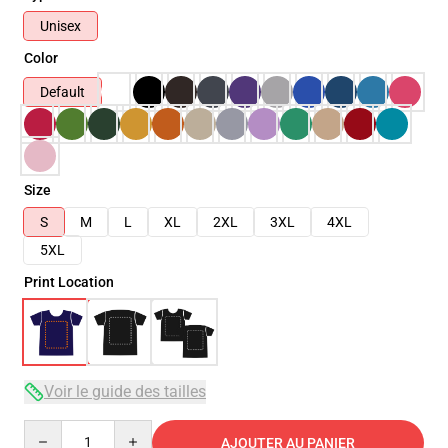
Unisex
Color
Default
Size
S
M
L
XL
2XL
3XL
4XL
5XL
Print Location
Voir le guide des tailles
Quantity
AJOUTER AU PANIER