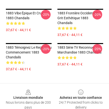
1883 Vibe Épique Et Crue
1883 Frontière Occidentale
-20%
-20%
1883 Chandails
Grit Esthétique 1883
Chandails
37,67 € - 44,11 €
37,67 € - 44,11 €
1883 Témoignez Le Regard Du
1883 Série TV Reconnue
-20%
-20%
Commencement 1883
Marchandise 1883 Chandails
Chandails
37,67 € - 44,11 €
37,67 € - 44,11 €
Footer
Livraison mondiale
Achetez en toute confiance
Nous livrons dans plus de 200
24/7 Protected from clicks to
pays
delivery