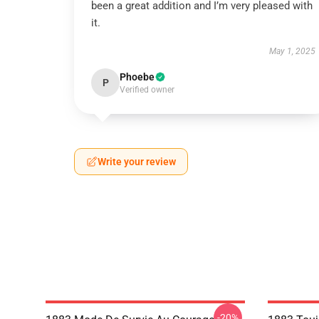
been a great addition and I’m very pleased with
it.
May 1, 2025
Phoebe
P
Verified owner
Write your review
-20%