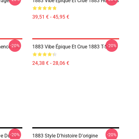
rage
1883 Vibe Épique Et Crue 1883 Hoodies
39,51 € - 45,95 €
-20%
-20%
ence Tee
1883 Vibe Épique Et Crue 1883 T-Shirts
24,38 € - 28,06 €
-20%
-20%
De Dutton
1883 Style D'histoire D'origine