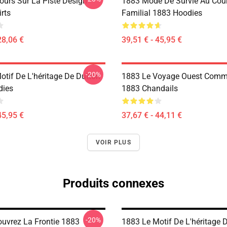
ours Sur La Piste Design
1883 Mode De Survie Au Cou
rts
Familial 1883 Hoodies
28,06 €
39,51 € - 45,95 €
-20%
otif De L'héritage De Dutton
1883 Le Voyage Ouest Comm
dies
1883 Chandails
45,95 €
37,67 € - 44,11 €
VOIR PLUS
Produits connexes
-20%
uvrez La Frontie 1883
1883 Le Motif De L'héritage 