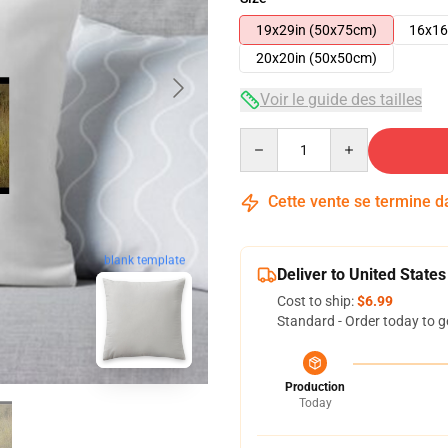
19x29in (50x75cm)
16x16
20x20in (50x50cm)
Voir le guide des tailles
Quantity
Cette vente se termine 
blank template
Deliver to United States
Cost to ship:
$6.99
Standard - Order today to g
Production
Today