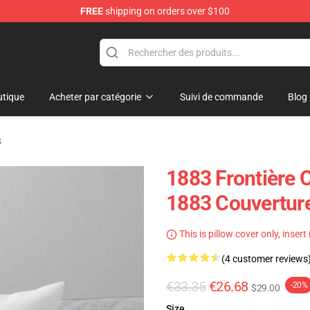
FREE
shipping on orders over $100
tique
Acheter par catégorie
Suivi de commande
Blog
s
1883 Frontière O
1883 Couverture
This is pillow cover only, insert
(4 customer reviews
€33.35
€26.68
-20%
$29.00
Size