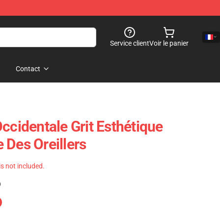
Service client
Voir le panier
Contact
ccidentale Grit Esthétique
 Des Oreillers
 is not included.
)