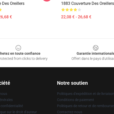
 Des Oreillers
1883 Couverture Des Oreillers
26,68 €
22,08 € - 26,68 €
hetez en toute confiance
Garantie international
otected from clicks to delivery
Offert dans le pays d'utilisa
ciété
Notre soutien
 nous
Politiques d'expédition et de livraiso
énérales
Conditions de paiement
 confidentialité
Politiques de retour et de rembours
que sur le droit d'auteur
Contactez-nous