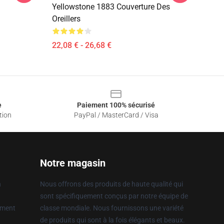
Yellowstone 1883 Couverture Des
Oreillers
22,08 € - 26,68 €
e
Paiement 100% sécurisé
tion
PayPal / MasterCard / Visa
Notre magasin
n
Nous offrons des produits de haute qualité qui
sont spécifiquement conçus par notre équipe de
ement
classe mondiale. Nous fournissons une variété
de produits qui sont à la fois élégants et beaux.