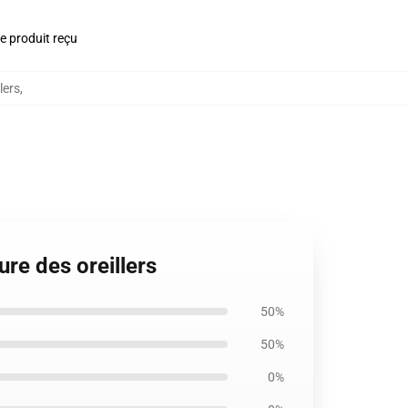
le produit reçu
lers
,
re des oreillers
50%
50%
0%