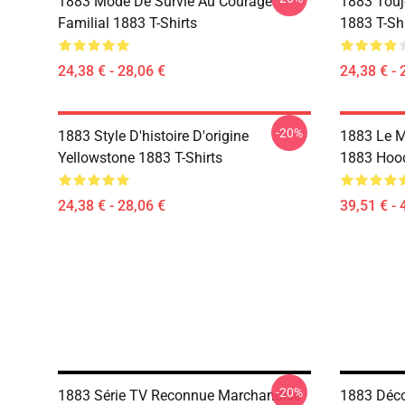
1883 Mode De Survie Au Courage
1883 Touj
Familial 1883 T-Shirts
1883 T-Shi
24,38 € - 28,06 €
24,38 € - 
-20%
1883 Style D'histoire D'origine
1883 Le M
Yellowstone 1883 T-Shirts
1883 Hoo
24,38 € - 28,06 €
39,51 € - 
-20%
1883 Série TV Reconnue Marchandise
1883 Déco