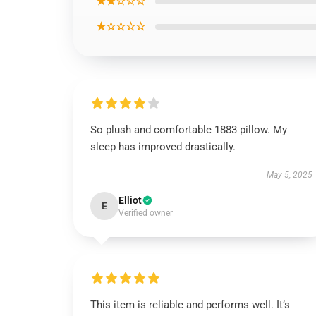
★★☆☆☆
★☆☆☆☆
So plush and comfortable 1883 pillow. My
sleep has improved drastically.
May 5, 2025
Elliot
E
Verified owner
This item is reliable and performs well. It’s