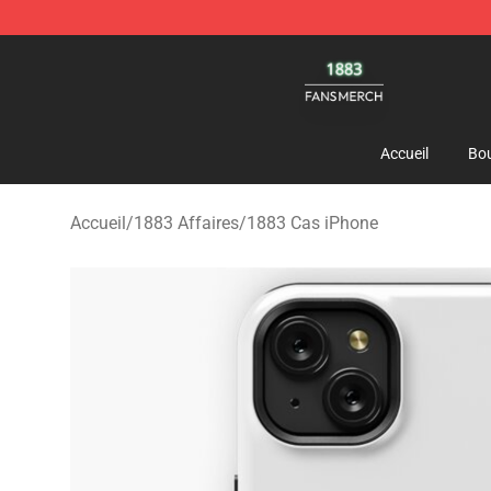
1883 Shop - Official 1883 Merchandise Store
Accueil
Bou
Accueil
/
1883 Affaires
/
1883 Cas iPhone