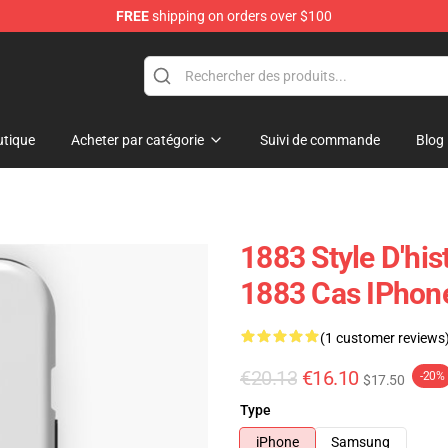
FREE
shipping on orders over $100
tique
Acheter par catégorie
Suivi de commande
Blog
1883 Style D'his
1883 Cas IPhon
(1 customer reviews
€20.13
€16.10
-20%
$17.50
Type
iPhone
Samsung