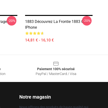
-20%
-20%
rage
1883 Découvrez La Frontie 1883 Cas
IPhone
14,81 € - 16,10 €
e
Paiement 100% sécurisé
tion
PayPal / MasterCard / Visa
Notre magasin
n
Nous offrons des produits de haute qualité qui