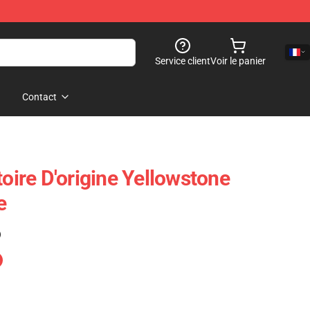
Service client
Voir le panier
Contact
toire D'origine Yellowstone
e
)