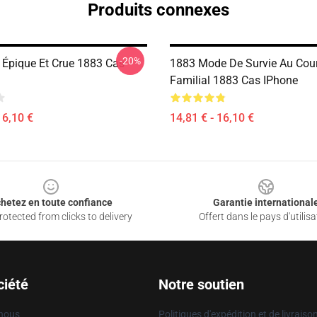
Produits connexes
-20%
 Épique Et Crue 1883 Cas
1883 Mode De Survie Au Cou
Familial 1883 Cas IPhone
16,10 €
14,81 € - 16,10 €
hetez en toute confiance
Garantie international
otected from clicks to delivery
Offert dans le pays d'utilisa
ciété
Notre soutien
 nous
Politiques d'expédition et de livraiso