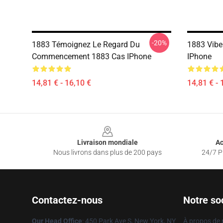
-20%
1883 Témoignez Le Regard Du
1883 Vibe
Commencement 1883 Cas IPhone
IPhone
14,81 € - 16,10 €
14,81 € - 
Footer
Livraison mondiale
Ac
Nous livrons dans plus de 200 pays
24/7 Pr
Contactez-nous
Notre so
Our Head Office
: 450 Park Ave S, New York, NY
À propos de