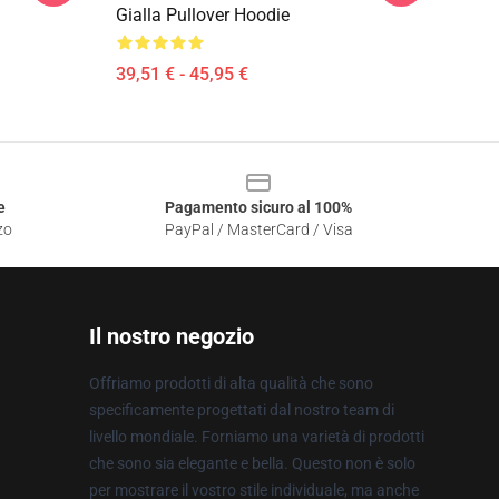
Gialla Pullover Hoodie
39,51 € - 45,95 €
e
Pagamento sicuro al 100%
zo
PayPal / MasterCard / Visa
Il nostro negozio
Offriamo prodotti di alta qualità che sono
specificamente progettati dal nostro team di
livello mondiale. Forniamo una varietà di prodotti
che sono sia elegante e bella. Questo non è solo
per mostrare il vostro stile individuale, ma anche