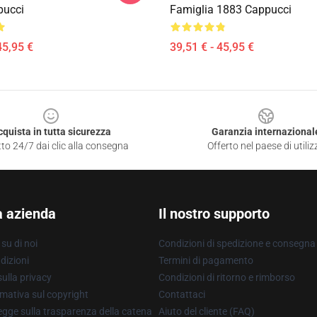
pucci
Famiglia 1883 Cappucci
45,95 €
39,51 € - 45,95 €
cquista in tutta sicurezza
Garanzia internazional
to 24/7 dai clic alla consegna
Offerto nel paese di utiliz
a azienda
Il nostro supporto
su di noi
Condizioni di spedizione e consegna
dizioni
Termini di pagamento
ulla privacy
Condizioni di ritorno e rimborso
mativa sul copyright
Contattaci
gge sulla trasparenza della catena
Aiuto del cliente (FAQ)