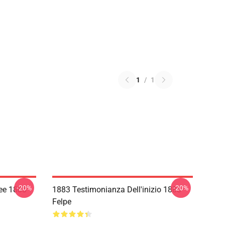
1
/
1
-20%
-20%
Tee 1883
1883 Testimonianza Dell'inizio 1883
Felpe