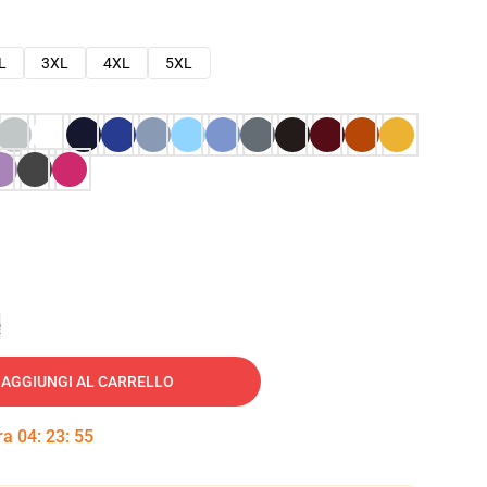
L
3XL
4XL
5XL
e
AGGIUNGI AL CARRELLO
tra
04
:
23
:
54