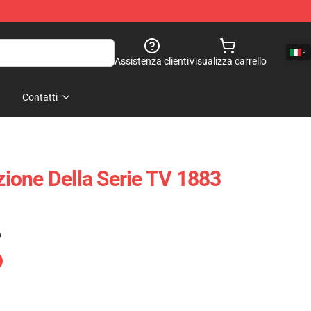
Assistenza clienti
Visualizza carrello
Contatti
one Della Serie TV 1883
)