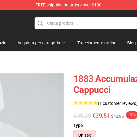
FREE
shipping on orders over $100
zio
Acquista per categoria
Tracciamento ordine
Blog
1883 Accumulazi
Cappucci
(1 customer reviews
€49.39
€39.51
-20%
$42.95
Type
Unisex