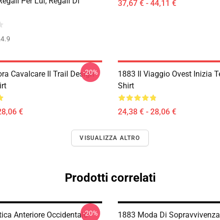
Regali Per Lui, Regali Di
37,67 € - 44,11 €
4.9
-20%
a Cavalcare Il Trail Design
1883 Il Viaggio Ovest Inizia T
rt
Shirt
28,06 €
24,38 € - 28,06 €
VISUALIZZA ALTRO
Prodotti correlati
-20%
ica Anteriore Occidentale
1883 Moda Di Sopravvivenza