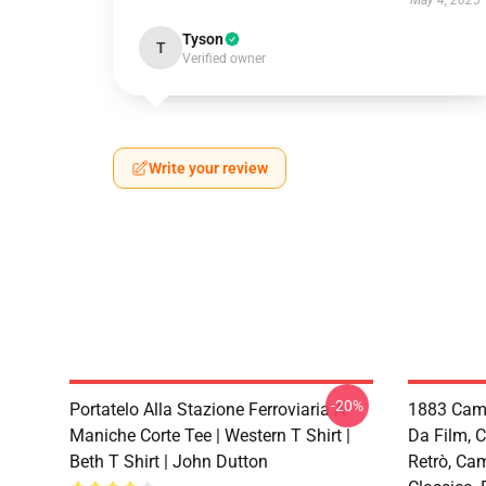
May 4, 2025
Tyson
T
Verified owner
Write your review
-20%
Portatelo Alla Stazione Ferroviaria A
1883 Cami
Maniche Corte Tee | Western T Shirt |
Da Film, 
Beth T Shirt | John Dutton
Retrò, Ca