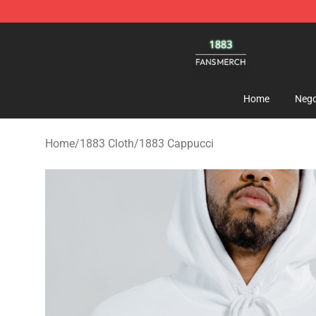
1883 Shop - Official 1883 Merchandise Store
Home
Nego
Home
/
1883 Cloth
/
1883 Cappucci