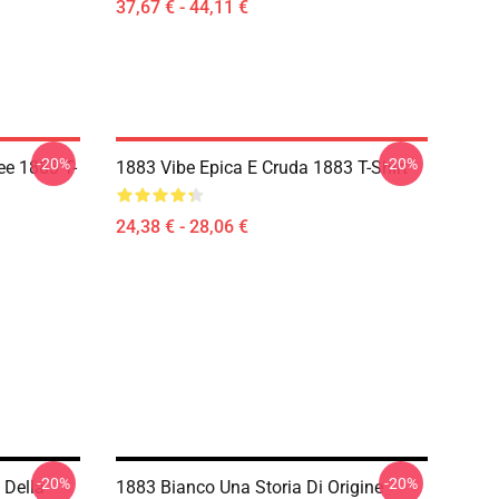
37,67 € - 44,11 €
-20%
-20%
ee 1883 T-
1883 Vibe Epica E Cruda 1883 T-Shirt
24,38 € - 28,06 €
-20%
-20%
 Della
1883 Bianco Una Storia Di Origine