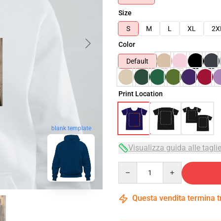
Size
S
M
L
XL
2X
Color
Default
Print Location
blank template
Visualizza guida alle tagli
Quantity
Questa vendita termina 