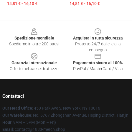
14,81 € - 16,10 €
14,81 € - 16,10 €
Footer
Spedizione mondiale
Acquista in tutta sicurezza
Spediamo in oltre 200 paesi
Protetto 24/7 dai clic alla
consegna
Garanzia internazionale
Pagamento sicuro al 100%
Offerto nel paese di utilizzo
PayPal / MasterCard / Visa
Contattaci
Our Head Office
: 450 Park Ave S, New York, NY 10016
Our Warehouse
: No. 6767 Zhongshan Avenue, Heping District, Tianjin
Hour
: 9AM – 5PM (Mon – Fri)
Email
: contact@1883-merch.shop