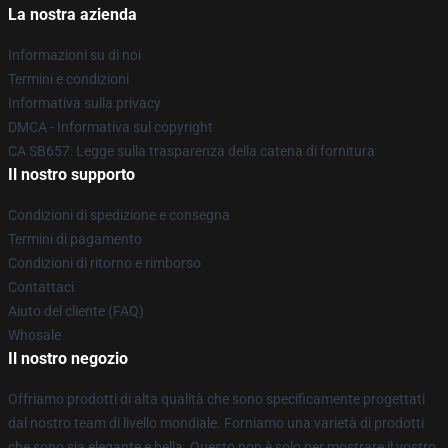
La nostra azienda
Informazioni su di noi
Termini e condizioni
Informativa sulla privacy
DMCA - Informativa sul copyright
CA SB657: Legge sulla trasparenza della catena di fornitura
Il nostro supporto
Condizioni di spedizione e consegna
Termini di pagamento
Condizioni di ritorno e rimborso
Contattaci
Aiuto del cliente (FAQ)
Whosale
Il nostro negozio
Offriamo prodotti di alta qualità che sono specificamente progettati
dal nostro team di livello mondiale. Forniamo una varietà di prodotti
che sono sia elegante e bella. Questo non è solo per mostrare il vostro