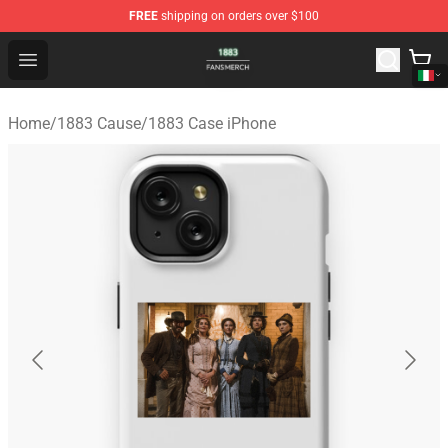
FREE
shipping on orders over $100
1883 Shop - Official 1883 Merchandise Store
Open menu
Home
/
1883 Cause
/
1883 Case iPhone