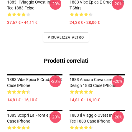
1883 Il Viaggio Ovest Inizia
1883 Vibe Epica E Cruda 1883
-20%
-20%
Tee 1883 Felpe
T-Shirt
37,67 € - 44,11 €
24,38 € - 28,06 €
VISUALIZZA ALTRO
Prodotti correlati
1883 Vibe Epica E Cruda 1883
1883 Ancora Cavalcare Il Trail
-20%
-20%
Case IPhone
Design 1883 Case IPhone
14,81 € - 16,10 €
14,81 € - 16,10 €
1883 Scopri La Frontie 1883
1883 Il Viaggio Ovest Inizia
-20%
-20%
Case IPhone
Tee 1883 Case IPhone