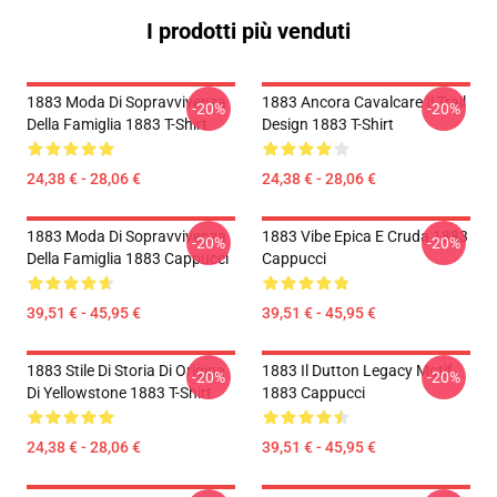
I prodotti più venduti
1883 Moda Di Sopravvivenza
1883 Ancora Cavalcare Il Trail
-20%
-20%
Della Famiglia 1883 T-Shirt
Design 1883 T-Shirt
24,38 € - 28,06 €
24,38 € - 28,06 €
1883 Moda Di Sopravvivenza
1883 Vibe Epica E Cruda 1883
-20%
-20%
Della Famiglia 1883 Cappucci
Cappucci
39,51 € - 45,95 €
39,51 € - 45,95 €
1883 Stile Di Storia Di Origine
1883 Il Dutton Legacy Motif
-20%
-20%
Di Yellowstone 1883 T-Shirt
1883 Cappucci
24,38 € - 28,06 €
39,51 € - 45,95 €