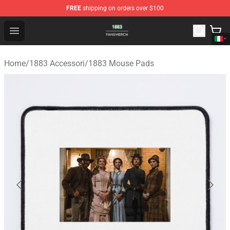
FREE
shipping on orders over $100
1883 Shop - Official 1883 Merchandise Store
Open menu
Home
/
1883 Accessori
/
1883 Mouse Pads