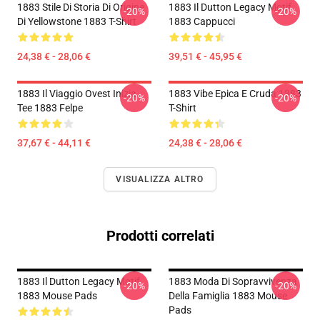
1883 Stile Di Storia Di Origine
1883 Il Dutton Legacy Motif
-20%
-20%
Di Yellowstone 1883 T-Shirt
1883 Cappucci
24,38 € - 28,06 €
39,51 € - 45,95 €
1883 Il Viaggio Ovest Inizia
1883 Vibe Epica E Cruda 1883
-20%
-20%
Tee 1883 Felpe
T-Shirt
37,67 € - 44,11 €
24,38 € - 28,06 €
VISUALIZZA ALTRO
Prodotti correlati
1883 Il Dutton Legacy Motif
1883 Moda Di Sopravvivenza
-20%
-20%
1883 Mouse Pads
Della Famiglia 1883 Mouse
Pads