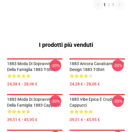
1
/
1
I prodotti più venduti
1883 Moda Di Sopravvivenza
1883 Ancora Cavalcare Il Trail
-20%
-20%
Della Famiglia 1883 T-Shirt
Design 1883 T-Shirt
24,38 € - 28,06 €
24,38 € - 28,06 €
1883 Moda Di Sopravvivenza
1883 Vibe Epica E Cruda 1883
-20%
-20%
Della Famiglia 1883 Cappucci
Cappucci
39,51 € - 45,95 €
39,51 € - 45,95 €