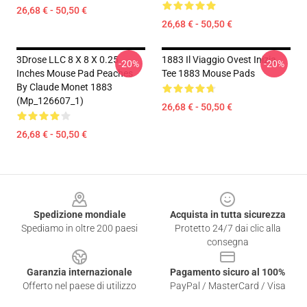
26,68 € - 50,50 €
26,68 € - 50,50 €
3Drose LLC 8 X 8 X 0.25
1883 Il Viaggio Ovest Inizia
-20%
-20%
Inches Mouse Pad Peaches
Tee 1883 Mouse Pads
By Claude Monet 1883
(Mp_126607_1)
26,68 € - 50,50 €
26,68 € - 50,50 €
Footer
Spedizione mondiale
Acquista in tutta sicurezza
Spediamo in oltre 200 paesi
Protetto 24/7 dai clic alla
consegna
Garanzia internazionale
Pagamento sicuro al 100%
Offerto nel paese di utilizzo
PayPal / MasterCard / Visa