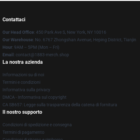
Contattaci
Our Head Office
: 450 Park Ave S, New York, NY 10016
Our Warehouse
: No. 6767 Zhongshan Avenue, Heping District, Tianjin
Hour
: 9AM – 5PM (Mon – Fri)
Email
: contact@1883-merch.shop
La nostra azienda
Informazioni su di noi
Termini e condizioni
Informativa sulla privacy
DMCA - Informativa sul copyright
CA SB657: Legge sulla trasparenza della catena di fornitura
Il nostro supporto
Condizioni di spedizione e consegna
Termini di pagamento
Condizioni di ritorno e rimborso