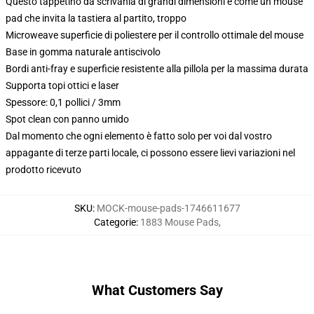
Questo tappetino da scrivania di grandi dimensioni è come un mouse
pad che invita la tastiera al partito, troppo
Microweave superficie di poliestere per il controllo ottimale del mouse
Base in gomma naturale antiscivolo
Bordi anti-fray e superficie resistente alla pillola per la massima durata
Supporta topi ottici e laser
Spessore: 0,1 pollici / 3mm
Spot clean con panno umido
Dal momento che ogni elemento è fatto solo per voi dal vostro
appagante di terze parti locale, ci possono essere lievi variazioni nel
prodotto ricevuto
SKU
:
MOCK-mouse-pads-1746611677
Categorie
:
1883 Mouse Pads
,
What Customers Say