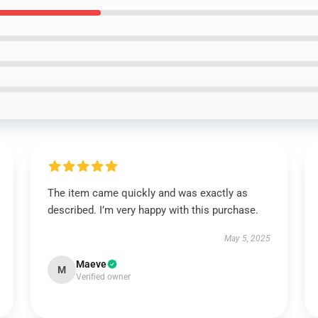
The item came quickly and was exactly as
described. I’m very happy with this purchase.
May 5, 2025
Maeve
M
Verified owner