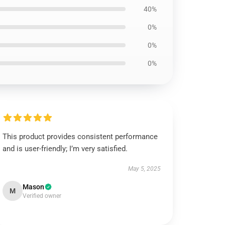
40%
0%
0%
0%
This product provides consistent performance
and is user-friendly; I’m very satisfied.
May 5, 2025
Mason
M
Verified owner