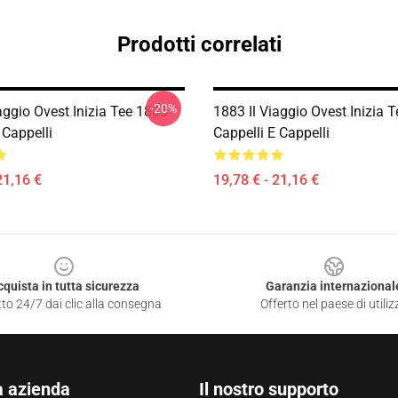
Prodotti correlati
-20%
aggio Ovest Inizia Tee 1883
1883 Il Viaggio Ovest Inizia 
 Cappelli
Cappelli E Cappelli
21,16 €
19,78 € - 21,16 €
cquista in tutta sicurezza
Garanzia internazional
to 24/7 dai clic alla consegna
Offerto nel paese di utiliz
a azienda
Il nostro supporto