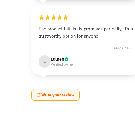
The product fulfills its promises perfectly; it's a
trustworthy option for anyone.
May 1, 2025
Lauren
L
Verified owner
Write your review