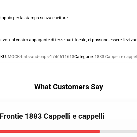
 doppio per la stampa senza cuciture
voi dal vostro appagante di terze parti locale, ci possono essere lievi var
SKU
:
MOCK-hats-and-caps-1746611613
Categorie
:
1883 Cappelli e cappell
What Customers Say
Frontie 1883 Cappelli e cappelli