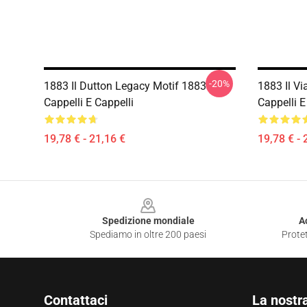
-20%
1883 Il Dutton Legacy Motif 1883
1883 Il Vi
Cappelli E Cappelli
Cappelli E
19,78 € - 21,16 €
19,78 € - 
Footer
Spedizione mondiale
A
Spediamo in oltre 200 paesi
Protet
Contattaci
La nostr