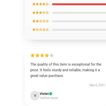
★★★★☆
★★★☆☆
★★☆☆☆
★☆☆☆☆
The quality of this item is exceptional for the
price. It feels sturdy and reliable, making it a
great value purchase.
May 6, 2025
Violet
V
Verified owner