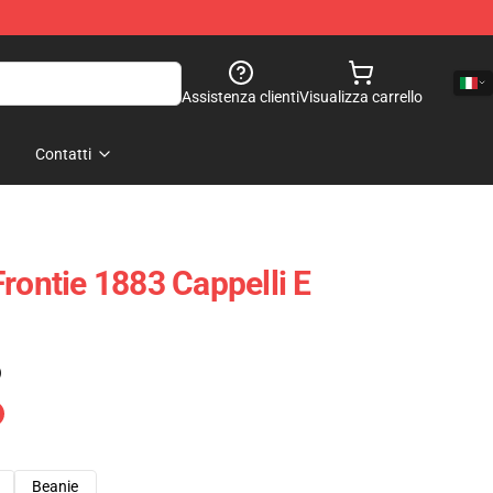
Assistenza clienti
Visualizza carrello
Contatti
rontie 1883 Cappelli E
)
Beanie