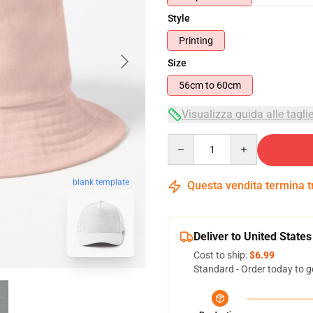
Style
Printing
Size
56cm to 60cm
Visualizza guida alle tagli
Quantity
blank template
Questa vendita termina 
Deliver to United States
Cost to ship:
$6.99
Standard - Order today to g