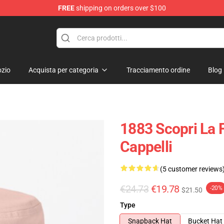
FREE
shipping on orders over $100
zio
Acquista per categoria
Tracciamento ordine
Blog
1883 Scopri La F
Cappelli
(5 customer reviews
€24.73
€19.78
-20%
$21.50
Type
Snapback Hat
Bucket Hat