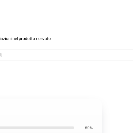
iazioni nel prodotto ricevuto
i
,
60%