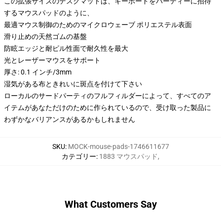
この拡張サイズのデスクマットは、キーボードをパーティーに招待
するマウスパッドのように、
最適マウス制御のためのマイクロウェーブ ポリエステル表面
滑り止めの天然ゴムの基盤
防眩エッジと耐ピル性面で耐久性を最大
光とレーザーマウスをサポート
厚さ: 0.1 インチ/3mm
湿気がある布ときれいに斑点を付けて下さい
ローカルのサードパーティのフルフィルダーによって、すべてのア
イテムがあなただけのために作られているので、受け取った製品に
わずかなバリアンスがあるかもしれません
SKU
:
MOCK-mouse-pads-1746611677
カテゴリー
:
1883 マウスパッド
,
What Customers Say