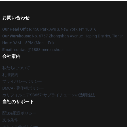
お問い合わせ
Our Head Office
: 450 Park Ave S, New York, NY 10016
Our Warehouse
: No. 6767 Zhongshan Avenue, Heping District, Tianjin
Hour
: 9AM – 5PM (Mon – Fri)
Email
: contact@1883-merch.shop
会社案内
私たちについて
利用規約
プライバシーポリシー
DMCA - 著作権ポリシー
カリフォルニアSB657: サプライチェーンの透明性法
当社のサポート
配送&配送ポリシー
支払条件
返品・返金ポリシー