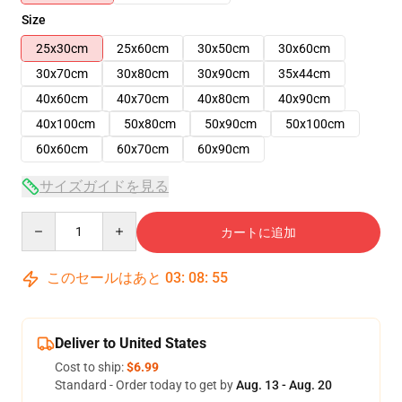
Size
25x30cm
25x60cm
30x50cm
30x60cm
30x70cm
30x80cm
30x90cm
35x44cm
40x60cm
40x70cm
40x80cm
40x90cm
40x100cm
50x80cm
50x90cm
50x100cm
60x60cm
60x70cm
60x90cm
サイズガイドを見る
Quantity
カートに追加
このセールはあと
03
:
08
:
54
Deliver to United States
Cost to ship:
$6.99
Standard - Order today to get by
Aug. 13 - Aug. 20