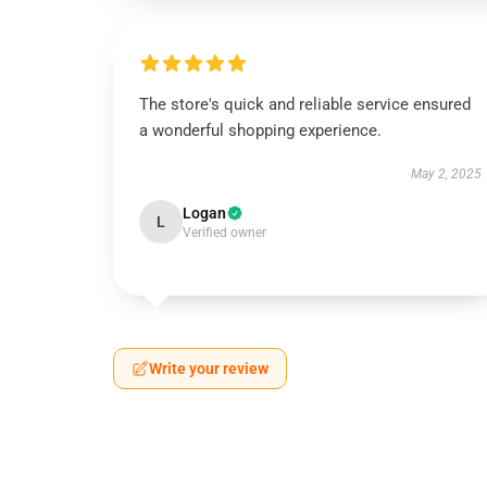
The store's quick and reliable service ensured
a wonderful shopping experience.
May 2, 2025
Logan
L
Verified owner
Write your review