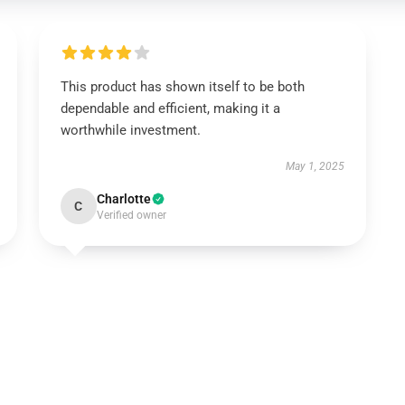
This product has shown itself to be both
dependable and efficient, making it a
worthwhile investment.
May 1, 2025
Charlotte
C
Verified owner