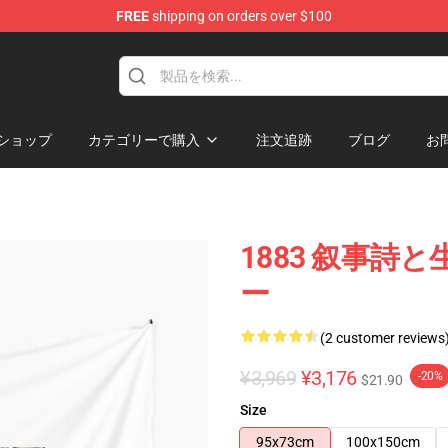
FREE
shipping on orders over $100
ショップ
カテゴリーで購入
注文追跡
ブログ
お
1883 叙事詩と
ー
(2 customer reviews
¥3,969
¥3,176
-20%
$21.90
Size
95x73cm
100x150cm