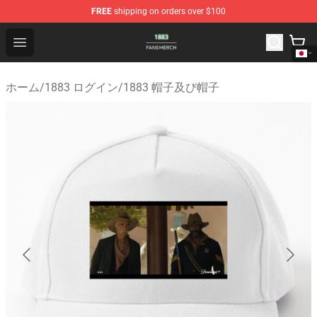
FREE
shipping on orders over $100
1883 Shop - Official 1883 Merchandise Store
Open menu
ホーム
/
1883 ログイン
/
1883 帽子及び帽子