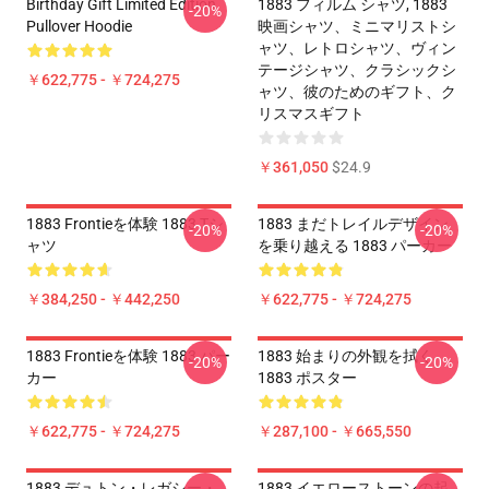
Birthday Gift Limited Edition
1883 フィルム シャツ, 1883
-20%
Pullover Hoodie
映画シャツ、ミニマリストシ
ャツ、レトロシャツ、ヴィン
テージシャツ、クラシックシ
￥622,775 - ￥724,275
ャツ、彼のためのギフト、ク
リスマスギフト
￥361,050
$24.9
1883 Frontieを体験 1883 Tシ
1883 まだトレイルデザイン
-20%
-20%
ャツ
を乗り越える 1883 パーカー
￥384,250 - ￥442,250
￥622,775 - ￥724,275
1883 Frontieを体験 1883 パー
1883 始まりの外観を拭く
-20%
-20%
カー
1883 ポスター
￥622,775 - ￥724,275
￥287,100 - ￥665,550
1883 デュトン・レガシー・
1883 イエローストーンの起