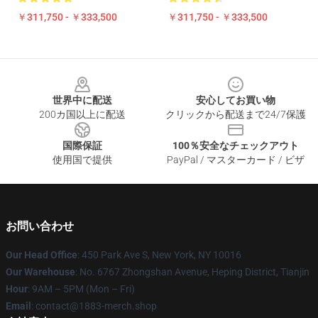
￥311,750 - ￥333,500
￥311,750 - ￥333,500
Footer
世界中に配送
安心してお買い物
200カ国以上に配送
クリックから配送まで24/7保護
国際保証
100％安全なチェックアウト
使用国で提供
PayPal / マスターカード / ビザ
お問い合わせ
Our Head Office
: 450 Park Ave S, New York, NY 10016
Our Warehouse
: No. 6767 Zhongshan Avenue, Heping District, Tianjin
Hour
: 9AM – 5PM (Mon – Fri)
Email
: contact@1883-merch.shop