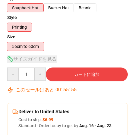
Snapback Hat
Bucket Hat
Beanie
Style
Printing
Size
56cm to 60cm
サイズガイドを見る
Quantity
カートに追加
このセールはあと
00
:
55
:
55
Deliver to United States
Cost to ship:
$6.99
Standard - Order today to get by
Aug. 16 - Aug. 23