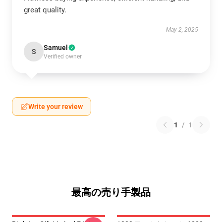
great quality.
May 2, 2025
Samuel
S
Verified owner
Write your review
1
/
1
最高の売り手製品