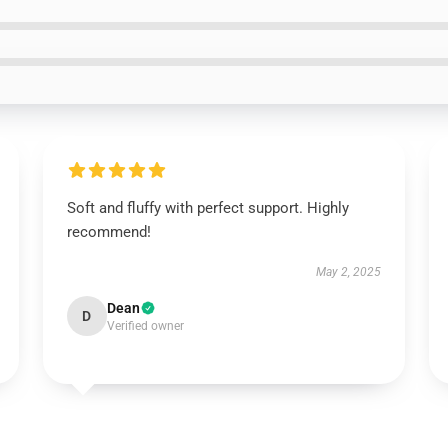
Soft and fluffy with perfect support. Highly
recommend!
May 2, 2025
Dean
D
Verified owner