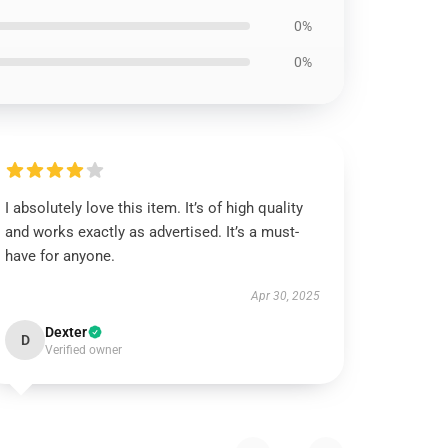
0%
0%
I absolutely love this item. It’s of high quality
and works exactly as advertised. It’s a must-
have for anyone.
Apr 30, 2025
Dexter
D
Verified owner