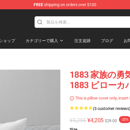
FREE
shipping on orders over $100
ショップ
カテゴリーで購入
注文追跡
ブログ
お
1883 家族
1883 ピローカ
This is pillow cover only, insert
(3 customer reviews
¥5,256
¥4,205
-20%
$29.00
Size