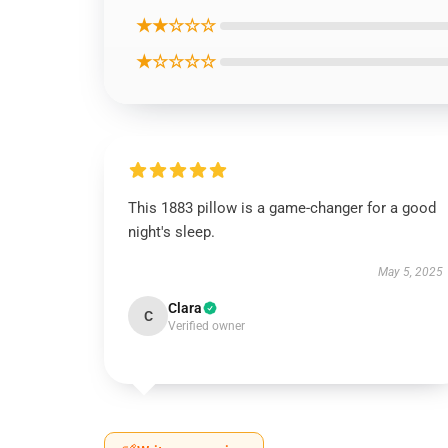
★★☆☆☆
★☆☆☆☆
This 1883 pillow is a game-changer for a good
night's sleep.
May 5, 2025
Clara
C
Verified owner