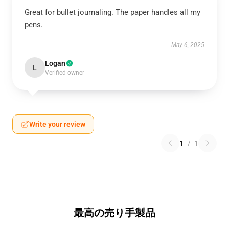
Great for bullet journaling. The paper handles all my
pens.
May 6, 2025
Logan
L
Verified owner
Write your review
1
/
1
最高の売り手製品