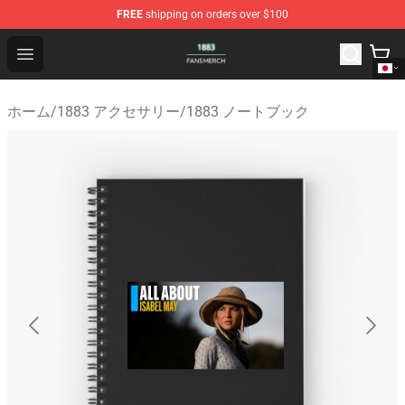
FREE
shipping on orders over $100
1883 Shop - Official 1883 Merchandise Store
Open menu
ホーム
/
1883 アクセサリー
/
1883 ノートブック