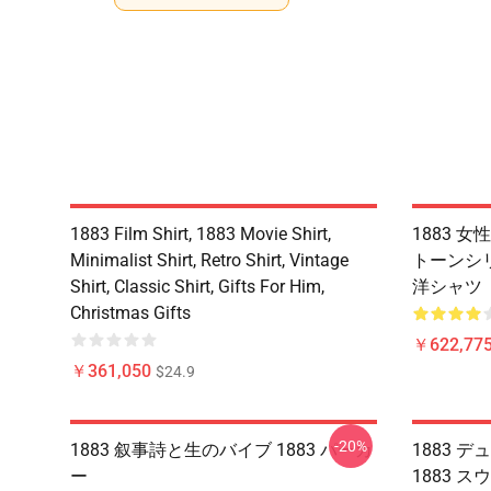
1883 Film Shirt, 1883 Movie Shirt,
1883 女
Minimalist Shirt, Retro Shirt, Vintage
トーンシ
Shirt, Classic Shirt, Gifts For Him,
洋シャツ
Christmas Gifts
￥622,775
￥361,050
$24.9
-20%
1883 叙事詩と生のバイブ 1883 パーカ
1883 
ー
1883 