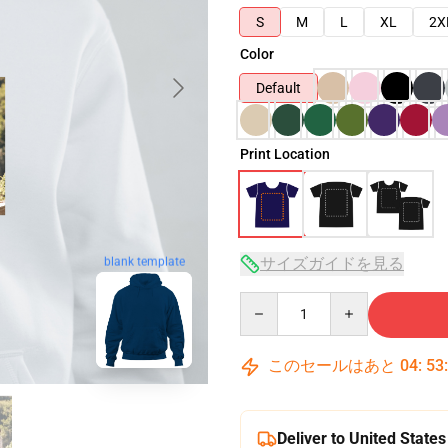
S
M
L
XL
2X
Color
Default
Print Location
blank template
サイズガイドを見る
Quantity
このセールはあと
04
:
53
Deliver to United States