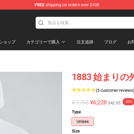
FREE
shipping on orders over $100
ショップ
カテゴリーで購入
注文追跡
ブログ
お
1883 始まりの
(5 customer reviews
¥7,785
¥6,228
-20%
$42.95
Type
Unisex
Size