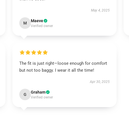
May 4, 2025
Maeve
M
Verified owner
The fit is just right—loose enough for comfort
but not too baggy. I wear it all the time!
Apr 30, 2025
Graham
G
Verified owner