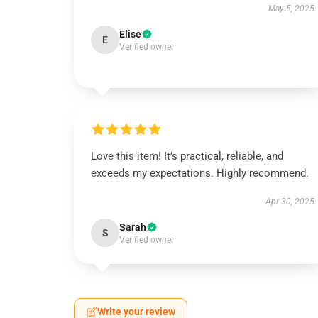
May 5, 2025
Elise
E
Verified owner
Love this item! It’s practical, reliable, and
exceeds my expectations. Highly recommend.
Apr 30, 2025
Sarah
S
Verified owner
Write your review