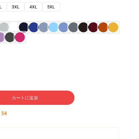
L
3XL
4XL
5XL
カートに追加
:
53