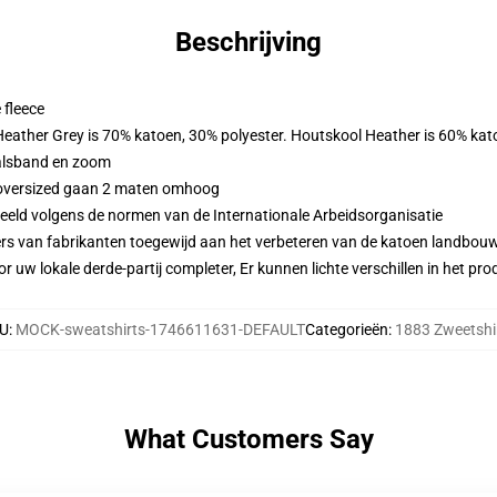
Beschrijving
 fleece
 Heather Grey is 70% katoen, 30% polyester. Houtskool Heather is 60% kat
alsband en zoom
n oversized gaan 2 maten omhoog
eeld volgens de normen van de Internationale Arbeidsorganisatie
ers van fabrikanten toegewijd aan het verbeteren van de katoen landbouw 
r uw lokale derde-partij completer, Er kunnen lichte verschillen in het p
U
:
MOCK-sweatshirts-1746611631-DEFAULT
Categorieën
:
1883 Zweetshi
What Customers Say