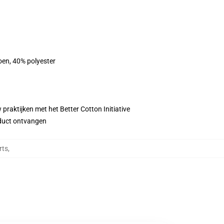
oen, 40% polyester
praktijken met het Better Cotton Initiative
roduct ontvangen
rts
,