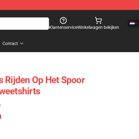
Klantenservice
Winkelwagen bekijken
Contact
 Rijden Op Het Spoor
weetshirts
)