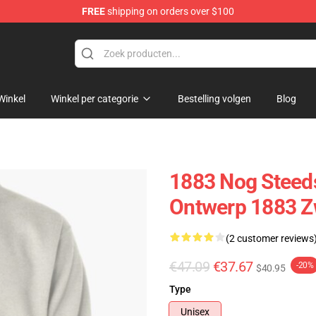
FREE
shipping on orders over $100
Winkel
Winkel per categorie
Bestelling volgen
Blog
1883 Nog Steeds
Ontwerp 1883 Z
(2 customer reviews
€47.09
€37.67
-20%
$40.95
Type
Unisex