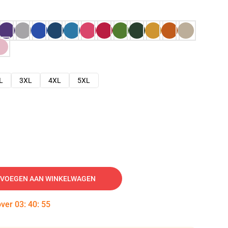
L
3XL
4XL
5XL
VOEGEN AAN WINKELWAGEN
over
03
:
40
:
54