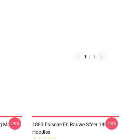
1
/
1
-20%
-20%
ng Mode
1883 Epische En Rauwe Sfeer 1883
Hoodies