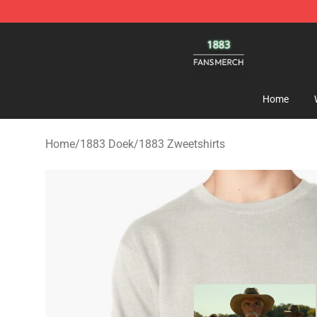
1883 Shop - Official 1883 Merchandise Store
Home
Home
/
1883 Doek
/
1883 Zweetshirts