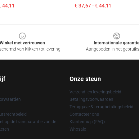
€ 44,11
€ 37,67 - € 44,11
Winkel met vertrouwen
Internationale garanti
chermd van klikken tot levering
Aangeboden in het gebruik
jf
Onze steun
Verzend- en leveringsbeleid
oorwaarden
Betalingsvoorwaarden
d
Teruggave & terugbetalingsbeleid
rsrechtbeleid
Contacteer ons
t op de transparantie van de
Klantenhulp (FAQ)
keten
Whosale