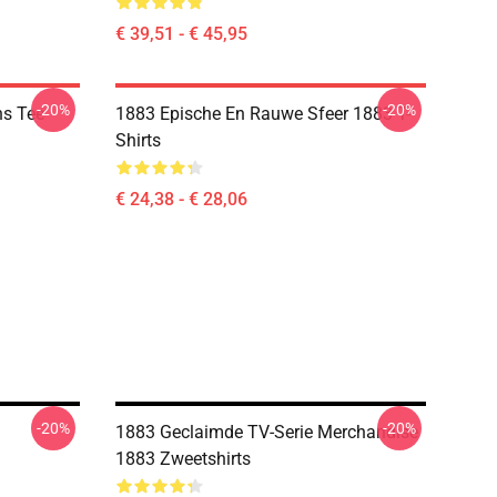
€ 39,51 - € 45,95
-20%
-20%
ns Tee
1883 Epische En Rauwe Sfeer 1883 T-
Shirts
€ 24,38 - € 28,06
-20%
-20%
1883 Geclaimde TV-Serie Merchandise
1883 Zweetshirts