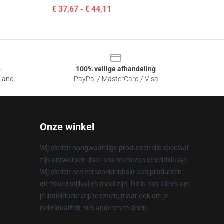
€ 37,67 - € 44,11
e
100% veilige afhandeling
sland
PayPal / MasterCard / Visa
Onze winkel
Wij bieden hoogwaardige producten die speciaal
zijn ontworpen door ons team van wereldklasse.
Wij bieden een verscheidenheid aan producten
die zowel stijlvol en mooi zijn. Dit is niet alleen om
je individuele stijl te tonen, maar ook om je
individualiteit met anderen te delen.