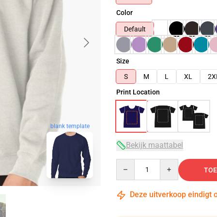
Color
Default
Size
S
M
L
XL
2X
Print Location
blank template
Bekijk maattabel
Quantity
TOE
Deze uitverkoop eindigt 