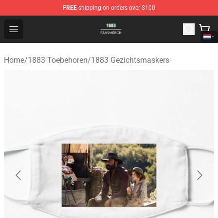
FREE
shipping on orders over $100
1883 Shop - Official 1883 Merchandise Store
Open menu
Home
/
1883 Toebehoren
/
1883 Gezichtsmaskers