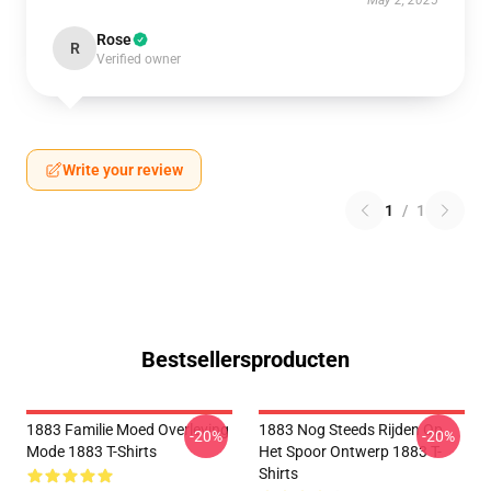
May 2, 2025
Rose
R
Verified owner
Write your review
1
/
1
Bestsellersproducten
1883 Familie Moed Overleving
1883 Nog Steeds Rijden Op
-20%
-20%
Mode 1883 T-Shirts
Het Spoor Ontwerp 1883 T-
Shirts