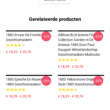
Gerelateerde producten
1883 Ervaar De Frontie 1883
3dRose BLN Scenes Fine Art
-20%
-20%
Gezichtsmaskers
Collection Garden In De
Sneeuw 1883 Door Paul
Gauguin Winterlandschap
€ 18,29 - € 20,70
Gezichtsmaskers Multicolor
€ 18,29 - € 20,70
1883 Epische En Rauwe Sfeer
1883 Yellowstone Origin Story
-20%
-20%
1883 Gezichtsmaskers
Style 1883 Gezichtsmaskers
€ 18,29 - € 20,70
€ 18,29 - € 20,70