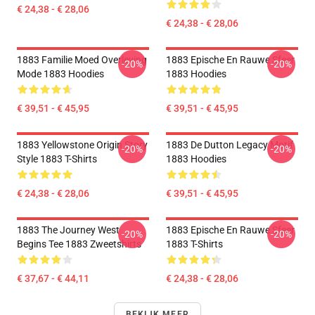
€ 24,38 - € 28,06
€ 24,38 - € 28,06
1883 Familie Moed Overleving
1883 Epische En Rauwe Sfeer
-20%
-20%
Mode 1883 Hoodies
1883 Hoodies
€ 39,51 - € 45,95
€ 39,51 - € 45,95
1883 Yellowstone Origin Story
1883 De Dutton Legacy Motif
-20%
-20%
Style 1883 T-Shirts
1883 Hoodies
€ 24,38 - € 28,06
€ 39,51 - € 45,95
1883 The Journey West
1883 Epische En Rauwe Sfeer
-20%
-20%
Begins Tee 1883 Zweetshirts
1883 T-Shirts
€ 37,67 - € 44,11
€ 24,38 - € 28,06
BEKIJK MEER