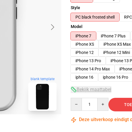
Style
PC black frosted shell
RPC 
Model
iPhone 7
iPhone 7 Plus
iPhone XS
iPhone XS Max
iPhone 12
iPhone 12 Mini
iPhone 13 Pro
iPhone 13 
iPhone 14 Pro Max
iPhone
iphone 16
iphone 16 Pro
blank template
Bekijk maattabel
Quantity
TOE
Deze uitverkoop eindigt 