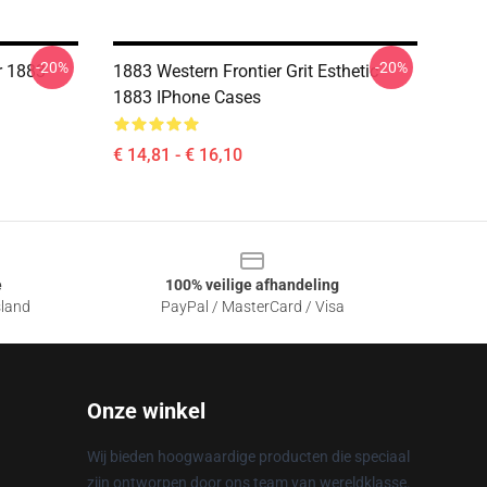
-20%
-20%
r 1883
1883 Western Frontier Grit Esthetic
1883 IPhone Cases
€ 14,81 - € 16,10
e
100% veilige afhandeling
sland
PayPal / MasterCard / Visa
Onze winkel
Wij bieden hoogwaardige producten die speciaal
zijn ontworpen door ons team van wereldklasse.