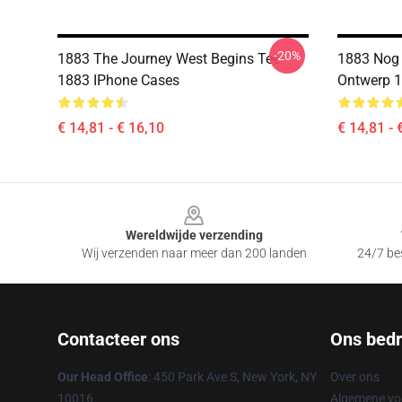
-20%
1883 The Journey West Begins Tee
1883 Nog 
1883 IPhone Cases
Ontwerp 1
€ 14,81 - € 16,10
€ 14,81 - 
Footer
Wereldwijde verzending
Wij verzenden naar meer dan 200 landen
24/7 bes
Contacteer ons
Ons bedri
Our Head Office
: 450 Park Ave S, New York, NY
Over ons
10016
Algemene v