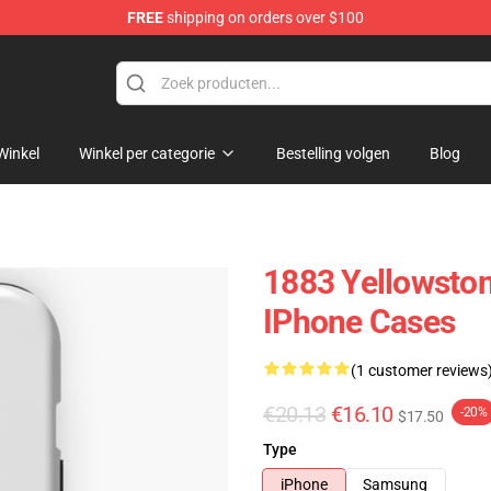
FREE
shipping on orders over $100
Winkel
Winkel per categorie
Bestelling volgen
Blog
1883 Yellowston
IPhone Cases
(1 customer reviews
€20.13
€16.10
-20%
$17.50
Type
iPhone
Samsung