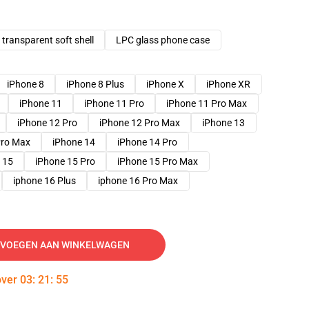
transparent soft shell
LPC glass phone case
iPhone 8
iPhone 8 Plus
iPhone X
iPhone XR
iPhone 11
iPhone 11 Pro
iPhone 11 Pro Max
iPhone 12 Pro
iPhone 12 Pro Max
iPhone 13
Pro Max
iPhone 14
iPhone 14 Pro
 15
iPhone 15 Pro
iPhone 15 Pro Max
iphone 16 Plus
iphone 16 Pro Max
VOEGEN AAN WINKELWAGEN
over
03
:
21
:
54