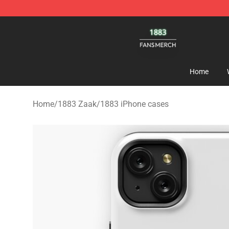
1883 Shop - Official 1883 Merchandise Store
Home
Home
/
1883 Zaak
/
1883 iPhone cases