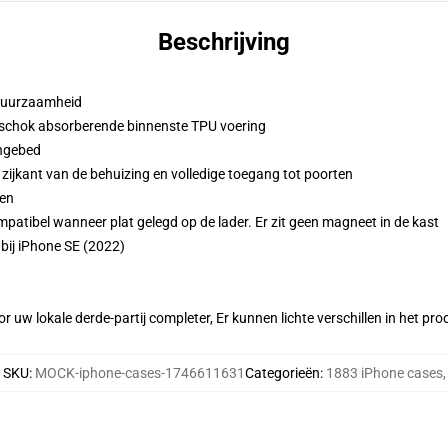
Beschrijving
 duurzaamheid
 schok absorberende binnenste TPU voering
ingebed
zijkant van de behuizing en volledige toegang tot poorten
den
atibel wanneer plat gelegd op de lader. Er zit geen magneet in de kast
bij iPhone SE (2022)
r uw lokale derde-partij completer, Er kunnen lichte verschillen in het p
SKU
:
MOCK-iphone-cases-1746611631
Categorieën
:
1883 iPhone cases
,