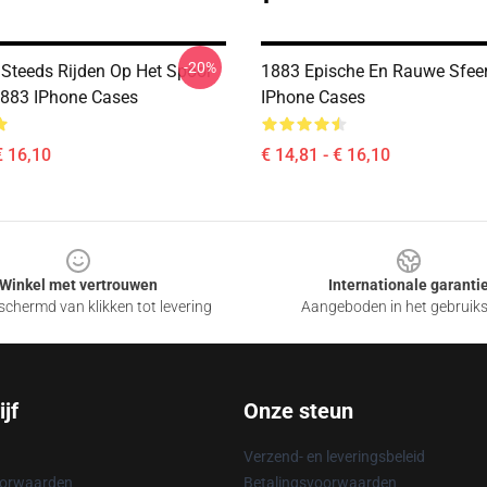
-20%
Steeds Rijden Op Het Spoor
1883 Epische En Rauwe Sfee
883 IPhone Cases
IPhone Cases
€ 16,10
€ 14,81 - € 16,10
Winkel met vertrouwen
Internationale garanti
chermd van klikken tot levering
Aangeboden in het gebruik
jf
Onze steun
Verzend- en leveringsbeleid
oorwaarden
Betalingsvoorwaarden