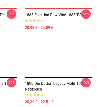
-20%
-20%
 Tee 1883
1883 Epic Und Raw Vibe 1883 T-Shirts
20,93 £ - 24,09 £
-20%
-20%
rie 1883
1883 Die Dutton Legacy Motif 1883
Notizbuch
20,39 £ - 22,51 £