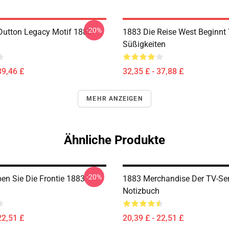
-20%
Dutton Legacy Motif 1883
1883 Die Reise West Beginnt
Süßigkeiten
39,46 £
32,35 £ - 37,88 £
MEHR ANZEIGEN
Ähnliche Produkte
-20%
ben Sie Die Frontie 1883
1883 Merchandise Der TV-Se
Notizbuch
22,51 £
20,39 £ - 22,51 £