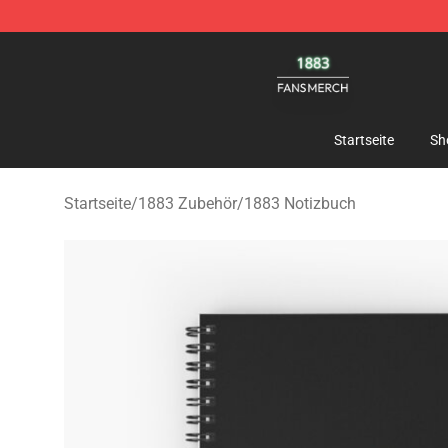
1883 Shop - Official 1883 Merchandise Store
Startseite
Sh
Startseite
/
1883 Zubehör
/
1883 Notizbuch