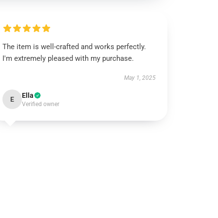
The item is well-crafted and works perfectly.
I'm extremely pleased with my purchase.
May 1, 2025
Ella
E
Verified owner