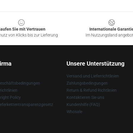
aufen Sie mit Vertrauen
Internationale Garanti
utz von Klicks bis zur Lieferung
Im Nutzungsland angebo
irma
Unsere Unterstützung
Versand und Lieferrichtlinien
Geschäftsbedingungen
Zahlungsbedingungen
ichtlinien
Return & Refund Richtlinien
ight Policy
Kontaktieren Sie uns
eferkettentransparenzgesetz
Kundenhilfe (FAQ)
Whosale