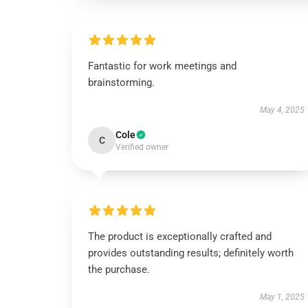
Fantastic for work meetings and
brainstorming.
May 4, 2025
Cole
C
Verified owner
The product is exceptionally crafted and
provides outstanding results; definitely worth
the purchase.
May 1, 2025