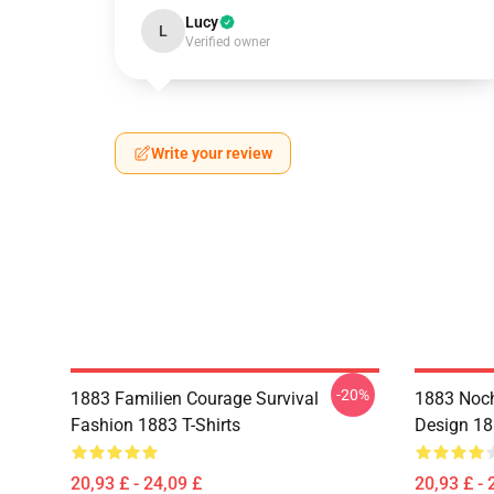
Lucy
L
Verified owner
Write your review
-20%
1883 Familien Courage Survival
1883 Noch
Fashion 1883 T-Shirts
Design 18
20,93 £ - 24,09 £
20,93 £ - 