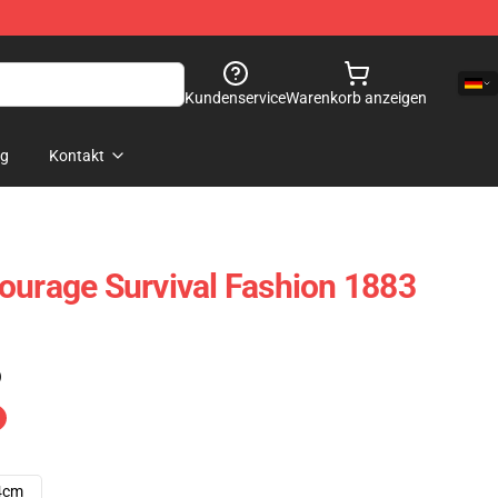
Kundenservice
Warenkorb anzeigen
og
Kontakt
ourage Survival Fashion 1883
)
4cm