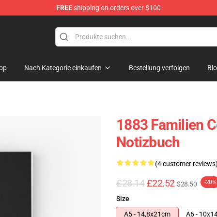
FREE
shipping on orders over $100
op
Nach Kategorie einkaufen
Bestellung verfolgen
Bl
1883 Familien C
Notizbuch
(4 customer reviews
£28.14
£22.52
-20%
$28.50
Size
A5 - 14,8x21cm
A6 - 10x1