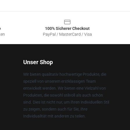
e
100% Sicherer Checkout
ten
PayPal / MasterCard / Visa
Unser Shop
Wir bieten qualitativ hochwertige Produkte, die
speziell von unserem erstklassigen Team
entwickelt werden. Wir bieten eine Vielzahl von
Produkten, die sowohl stilvoll als auch schön
sind. Dies ist nicht nur, um Ihren individuellen Stil
zu zeigen, sondern auch für Sie, Ihre
Individualität mit anderen zu teilen.