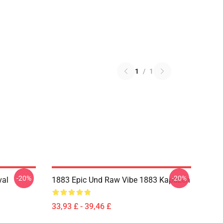
1
/
1
-20%
-20%
val
1883 Epic Und Raw Vibe 1883 Kapuzen
33,93 £ - 39,46 £