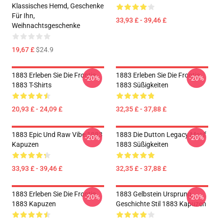
Klassisches Hemd, Geschenke
Für Ihn,
33,93 £ - 39,46 £
Weihnachtsgeschenke
19,67 £
$24.9
1883 Erleben Sie Die Frontie
1883 Erleben Sie Die Frontie
-20%
-20%
1883 T-Shirts
1883 Süßigkeiten
20,93 £ - 24,09 £
32,35 £ - 37,88 £
1883 Epic Und Raw Vibe 1883
1883 Die Dutton Legacy Motif
-20%
-20%
Kapuzen
1883 Süßigkeiten
33,93 £ - 39,46 £
32,35 £ - 37,88 £
1883 Erleben Sie Die Frontie
1883 Gelbstein Ursprung
-20%
-20%
1883 Kapuzen
Geschichte Stil 1883 Kapuzen