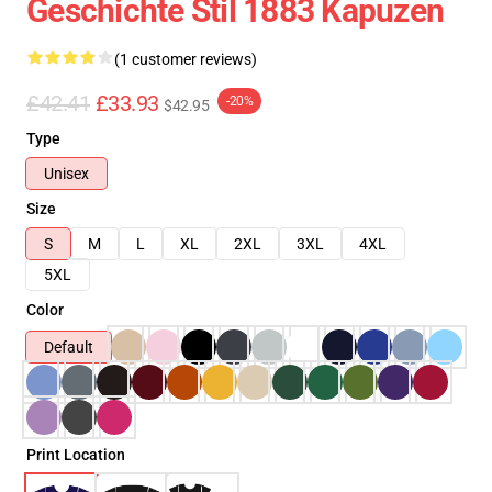
Geschichte Stil 1883 Kapuzen
(1 customer reviews)
£42.41
£33.93
-20%
$42.95
Type
Unisex
Size
S
M
L
XL
2XL
3XL
4XL
5XL
Color
Default
Print Location