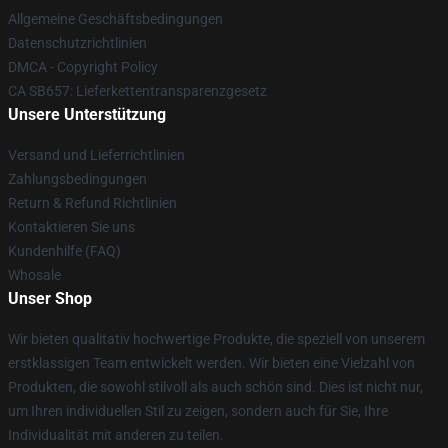
Allgemeine Geschäftsbedingungen
Datenschutzrichtlinien
DMCA - Copyright Policy
CA SB657: Lieferkettentransparenzgesetz
Unsere Unterstützung
Versand und Lieferrichtlinien
Zahlungsbedingungen
Return & Refund Richtlinien
Kontaktieren Sie uns
Kundenhilfe (FAQ)
Whosale
Unser Shop
Wir bieten qualitativ hochwertige Produkte, die speziell von unserem
erstklassigen Team entwickelt werden. Wir bieten eine Vielzahl von
Produkten, die sowohl stilvoll als auch schön sind. Dies ist nicht nur,
um Ihren individuellen Stil zu zeigen, sondern auch für Sie, Ihre
Individualität mit anderen zu teilen.