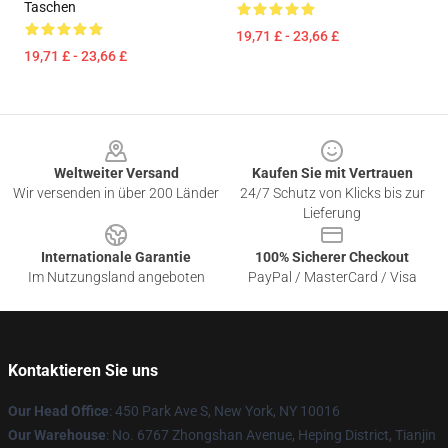
Taschen
19,71 £ - 23,66 £
19,71 £ - 23,66 £
Footer
Weltweiter Versand
Kaufen Sie mit Vertrauen
Wir versenden in über 200 Länder
24/7 Schutz von Klicks bis zur
Lieferung
Internationale Garantie
100% Sicherer Checkout
Im Nutzungsland angeboten
PayPal / MasterCard / Visa
Kontaktieren Sie uns
Our Head Office
: 450 Park Ave S, New York, NY 10016
Our Warehouse
: No. 6767 Zhongshan Avenue, Heping District, Tianjin