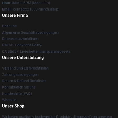
Hour
: 9AM – 5PM (Mon – Fri)
Email
: contact@1883-merch.shop
Unsere Firma
Über uns
Allgemeine Geschäftsbedingungen
Datenschutzrichtlinien
DMCA - Copyright Policy
CA SB657: Lieferkettentransparenzgesetz
Unsere Unterstützung
Versand und Lieferrichtlinien
Zahlungsbedingungen
Return & Refund Richtlinien
Kontaktieren Sie uns
Kundenhilfe (FAQ)
Whosale
Unser Shop
Wir bieten qualitativ hochwertige Produkte, die speziell von unserem