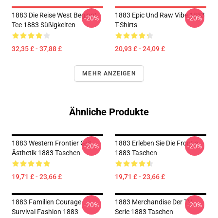
1883 Die Reise West Beginnt
1883 Epic Und Raw Vibe 1883
-20%
-20%
Tee 1883 Süßigkeiten
T-Shirts
32,35 £ - 37,88 £
20,93 £ - 24,09 £
MEHR ANZEIGEN
Ähnliche Produkte
1883 Western Frontier Grit
1883 Erleben Sie Die Frontie
-20%
-20%
Ästhetik 1883 Taschen
1883 Taschen
19,71 £ - 23,66 £
19,71 £ - 23,66 £
1883 Familien Courage
1883 Merchandise Der TV-
-20%
-20%
Survival Fashion 1883
Serie 1883 Taschen