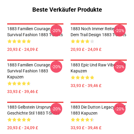
Beste Verkäufer Produkte
1883 Familien Courage
1883 Noch Immer Reiten Auf
-20%
-20%
Survival Fashion 1883 T-Shirts
Dem Trail Design 1883 T-Shirts
20,93 £ - 24,09 £
20,93 £ - 24,09 £
1883 Familien Courage
1883 Epic Und Raw Vibe 1883
-20%
-20%
Survival Fashion 1883
Kapuzen
Kapuzen
33,93 £ - 39,46 £
33,93 £ - 39,46 £
1883 Gelbstein Ursprung
1883 Die Dutton Legacy Motif
-20%
-20%
Geschichte Stil 1883 T-Shirts
1883 Kapuzen
20,93 £ - 24,09 £
33,93 £ - 39,46 £