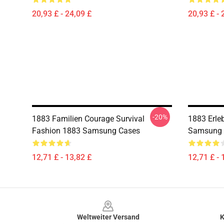
20,93 £ - 24,09 £
20,93 £ - 
-20%
1883 Familien Courage Survival
1883 Erle
Fashion 1883 Samsung Cases
Samsung 
12,71 £ - 13,82 £
12,71 £ - 
Footer
Weltweiter Versand
K