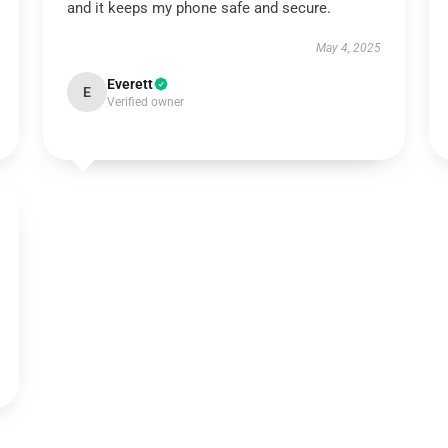
and it keeps my phone safe and secure.
May 4, 2025
Everett
E
Verified owner