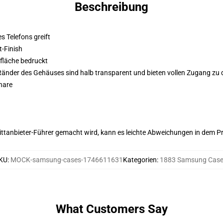
Beschreibung
es Telefons greift
-Finish
fläche bedruckt
 Ränder des Gehäuses sind halb transparent und bieten vollen Zugang zu 
hare
 Drittanbieter-Führer gemacht wird, kann es leichte Abweichungen in dem P
KU
:
MOCK-samsung-cases-1746611631
Kategorien
:
1883 Samsung Cas
What Customers Say