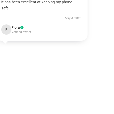
it has been excellent at keeping my phone
safe.
May 4, 2025
Flora
F
Verified owner