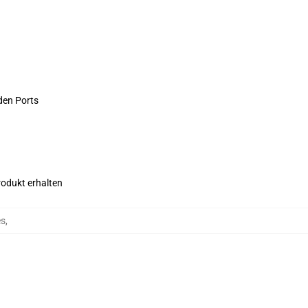
den Ports
rodukt erhalten
es
,