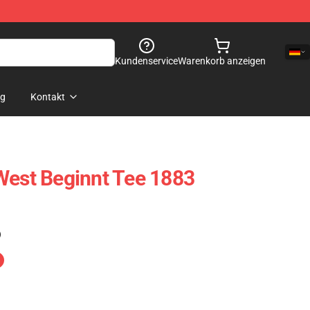
Kundenservice
Warenkorb anzeigen
og
Kontakt
West Beginnt Tee 1883
)