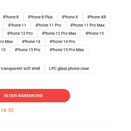
iPhone 8
iPhone 8 Plus
iPhone X
iPhone XR
iPhone 11
iPhone 11 Pro
iPhone 11 Pro Max
iPhone 12 Pro
iPhone 12 Pro Max
iPhone 13
Pro Max
iPhone 14
iPhone 14 Pro
 15
iPhone 15 Pro
iPhone 15 Pro Max
transparent soft shell
LPC glass phone case
IN DEN WARENKORB
:
14
:
54