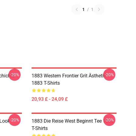
1
/
1
-20%
-20%
chichte
1883 Western Frontier Grit Ästhetik
1883 T-Shirts
20,93 £ - 24,09 £
-20%
-20%
 Look
1883 Die Reise West Beginnt Tee 1883
T-Shirts