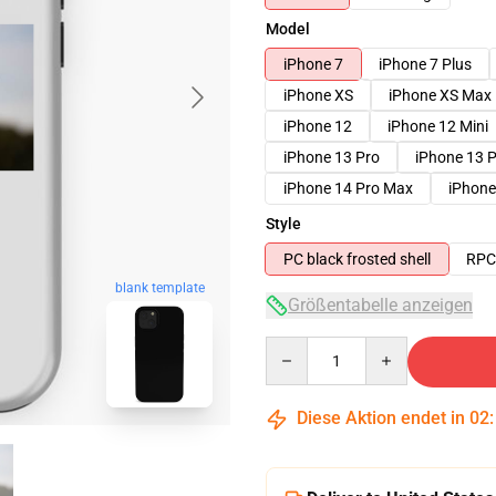
Model
iPhone 7
iPhone 7 Plus
iPhone XS
iPhone XS Max
iPhone 12
iPhone 12 Mini
iPhone 13 Pro
iPhone 13 
iPhone 14 Pro Max
iPhone
Style
PC black frosted shell
RPC 
blank template
Größentabelle anzeigen
Quantity
Diese Aktion endet in
02