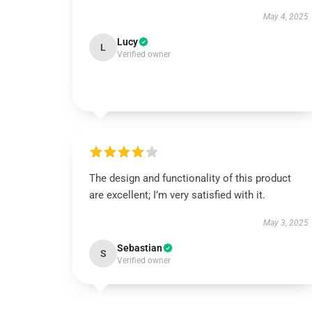
May 4, 2025
Lucy
L
Verified owner
The design and functionality of this product
are excellent; I’m very satisfied with it.
May 3, 2025
Sebastian
S
Verified owner