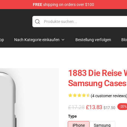
FREE
shipping on orders over $100
op
Nach Kategorie einkaufen
Bestellung verfolgen
Bl
1883 Die Reise 
Samsung Cases
(4 customer reviews
£17.28
£13.83
-20%
$17.50
Type
iPhone
Samsung