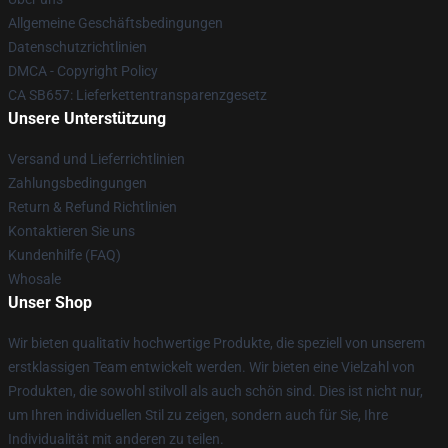
Allgemeine Geschäftsbedingungen
Datenschutzrichtlinien
DMCA - Copyright Policy
CA SB657: Lieferkettentransparenzgesetz
Unsere Unterstützung
Versand und Lieferrichtlinien
Zahlungsbedingungen
Return & Refund Richtlinien
Kontaktieren Sie uns
Kundenhilfe (FAQ)
Whosale
Unser Shop
Wir bieten qualitativ hochwertige Produkte, die speziell von unserem
erstklassigen Team entwickelt werden. Wir bieten eine Vielzahl von
Produkten, die sowohl stilvoll als auch schön sind. Dies ist nicht nur,
um Ihren individuellen Stil zu zeigen, sondern auch für Sie, Ihre
Individualität mit anderen zu teilen.