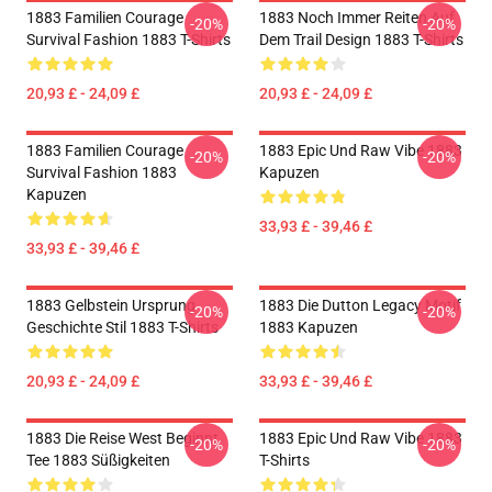
1883 Familien Courage
1883 Noch Immer Reiten Auf
-20%
-20%
Survival Fashion 1883 T-Shirts
Dem Trail Design 1883 T-Shirts
20,93 £ - 24,09 £
20,93 £ - 24,09 £
1883 Familien Courage
1883 Epic Und Raw Vibe 1883
-20%
-20%
Survival Fashion 1883
Kapuzen
Kapuzen
33,93 £ - 39,46 £
33,93 £ - 39,46 £
1883 Gelbstein Ursprung
1883 Die Dutton Legacy Motif
-20%
-20%
Geschichte Stil 1883 T-Shirts
1883 Kapuzen
20,93 £ - 24,09 £
33,93 £ - 39,46 £
1883 Die Reise West Beginnt
1883 Epic Und Raw Vibe 1883
-20%
-20%
Tee 1883 Süßigkeiten
T-Shirts