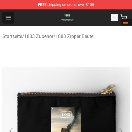
FREE
shipping on orders over $100
1883 Shop - Official 1883 Merchandise Store
Open menu
Startseite
/
1883 Zubehör
/
1883 Zipper Beutel