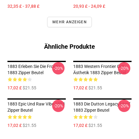
32,35 £ - 37,88 £
20,93 £ - 24,09 £
MEHR ANZEIGEN
Ähnliche Produkte
1883 Erleben Sie Die Frontie
1883 Western Frontier Grit
-20%
-20%
1883 Zipper Beutel
Ästhetik 1883 Zipper Beutel
17,02 £
$21.55
17,02 £
$21.55
1883 Epic Und Raw Vibe 1883
1883 Die Dutton Legacy Motif
-20%
-20%
Zipper Beutel
1883 Zipper Beutel
17,02 £
$21.55
17,02 £
$21.55