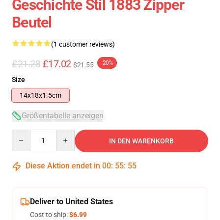
Geschichte Stil 1883 Zipper
Beutel
(1 customer reviews)
£21.28
£17.02
-20%
$21.55
Size
14x18x1.5cm
Größentabelle anzeigen
Quantity
IN DEN WARENKORB
Diese Aktion endet in
00
:
55
:
55
Deliver to United States
Cost to ship:
$6.99