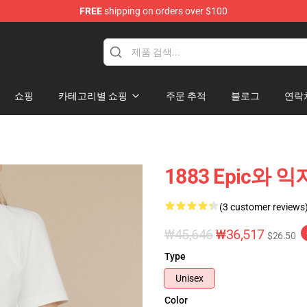
FREE
shipping on orders over $100
쇼핑
카테고리별 쇼핑
주문 추적
블로그
연락
1883 Epic와 익
(3 customer reviews
₩45,646
₩36,517
$26.50
Type
Unisex
Color