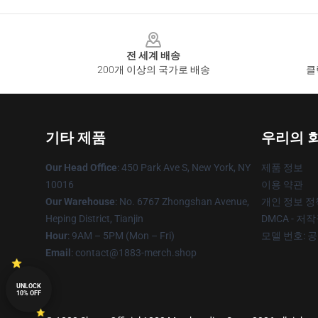
Footer
전 세계 배송
200개 이상의 국가로 배송
클
기타 제품
우리의 
Our Head Office
: 450 Park Ave S, New York, NY
제품 정보
10016
이용 약관
Our Warehouse
: No. 6767 Zhongshan Avenue,
개인 정보 정
Heping District, Tianjin
DMCA - 저
Hour
: 9AM – 5PM (Mon – Fri)
모델 번호: 
Email
: contact@1883-merch.shop
UNLOCK
10% OFF