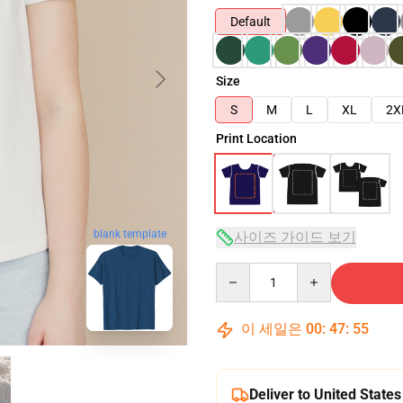
Default
Size
S
M
L
XL
2X
Print Location
사이즈 가이드 보기
blank template
Quantity
이 세일은
00
:
47
:
54
Deliver to United States