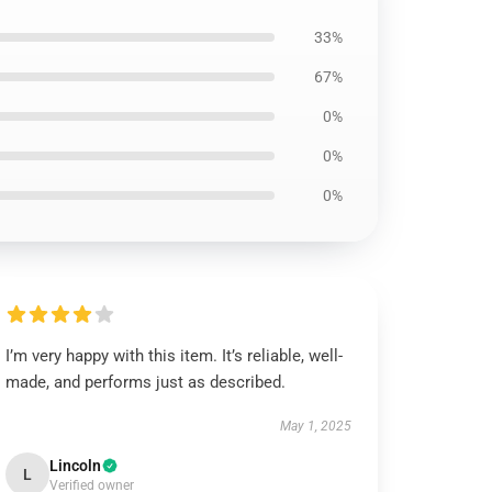
33%
67%
0%
0%
0%
I’m very happy with this item. It’s reliable, well-
made, and performs just as described.
May 1, 2025
Lincoln
L
Verified owner