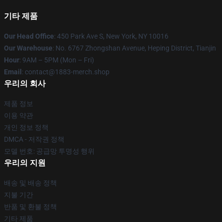
기타 제품
Our Head Office
: 450 Park Ave S, New York, NY 10016
Our Warehouse
: No. 6767 Zhongshan Avenue, Heping District, Tianjin
Hour
: 9AM – 5PM (Mon – Fri)
Email
: contact@1883-merch.shop
우리의 회사
제품 정보
이용 약관
개인 정보 정책
DMCA - 저작권 정책
모델 번호: 공급망 투명성 행위
우리의 지원
배송 및 배송 정책
지불 기간
반품 및 환불 정책
기타 제품