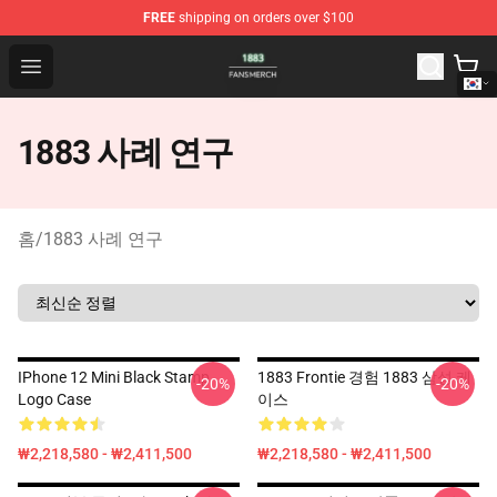
FREE
shipping on orders over $100
1883 Shop - Official 1883 Merchandise Store
Open menu
1883 사례 연구
홈
/
1883 사례 연구
IPhone 12 Mini Black Stamp
1883 Frontie 경험 1883 삼성 케
-20%
-20%
Logo Case
이스
₩2,218,580 - ₩2,411,500
₩2,218,580 - ₩2,411,500