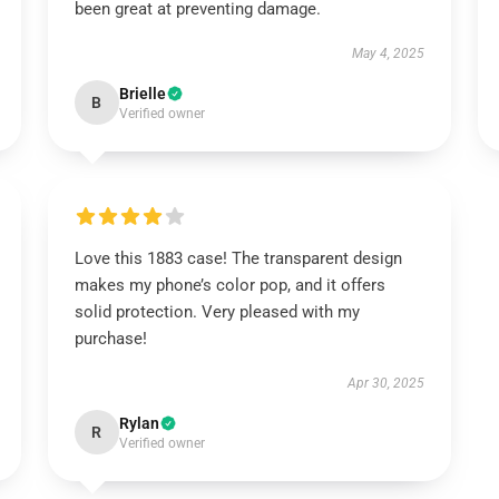
been great at preventing damage.
May 4, 2025
Brielle
B
Verified owner
Love this 1883 case! The transparent design
makes my phone’s color pop, and it offers
solid protection. Very pleased with my
purchase!
Apr 30, 2025
Rylan
R
Verified owner