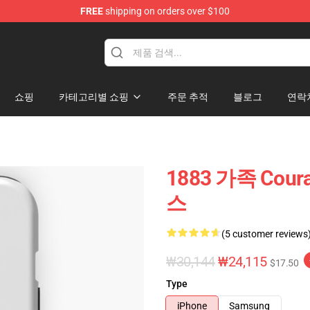
FREE
shipping on orders over $100
쇼핑
카테고리별 쇼핑
주문 추적
블로그
연락
1883 가족 Cou
스
(5 customer reviews
₩30,144
₩24,115
$17.50
Type
iPhone
Samsung