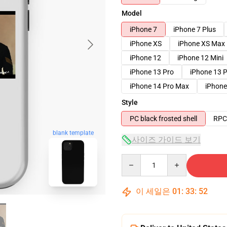
Model
iPhone 7
iPhone 7 Plus
iPhone XS
iPhone XS Max
iPhone 12
iPhone 12 Mini
iPhone 13 Pro
iPhone 13 
iPhone 14 Pro Max
iPhone
Style
PC black frosted shell
RPC 
blank template
사이즈 가이드 보기
Quantity
이 세일은
01
:
33
:
51