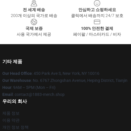
전 세계 배송
안심하고 쇼핑하세요
200개 이상의 국가로 배송
클릭에서 배송까지 24/7 보호
국제 보증
100% 안전한 결제
사용 국가에서 제공
페이팔 / 마스터카드 / 비자
기타 제품
Our Head Office
: 450 Park Ave S, New York, NY 10016
Our Warehouse
: No. 6767 Zhongshan Avenue, Heping District, Tianjin
Hour
: 9AM – 5PM (Mon – Fri)
Email
: contact@1883-merch.shop
우리의 회사
제품 정보
이용 약관
개인 정보 정책