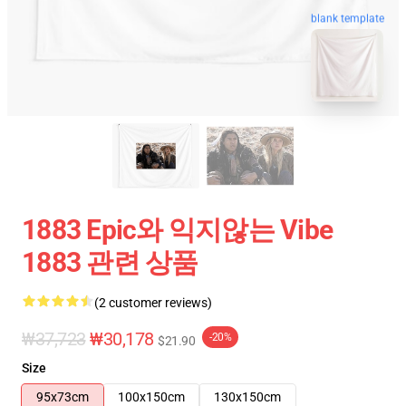
blank template
1883 Epic와 익지않는 Vibe
1883 관련 상품
(2 customer reviews)
₩37,723
₩30,178
-20%
$21.90
Size
95x73cm
100x150cm
130x150cm