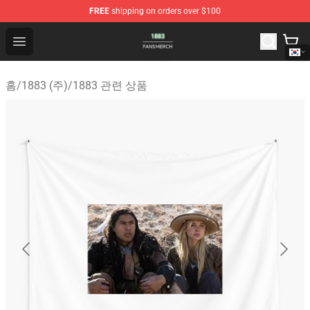
FREE
shipping on orders over $100
1883 Shop - Official 1883 Merchandise Store
Open menu
홈
/
1883 (주)
/
1883 관련 상품