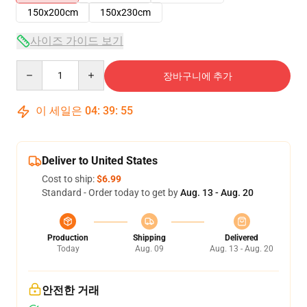
150x200cm
150x230cm
사이즈 가이드 보기
Quantity
장바구니에 추가
이 세일은
04
:
39
:
55
Deliver to United States
Cost to ship:
$6.99
Standard - Order today to get by
Aug. 13 - Aug. 20
Production
Shipping
Delivered
Today
Aug. 09
Aug. 13 - Aug. 20
안전한 거래