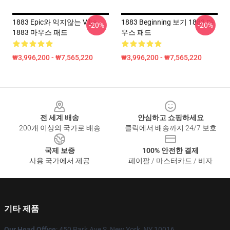
1883 Epic와 익지않는 Vibe
1883 Beginning 보기 1883 마
-20%
-20%
1883 마우스 패드
우스 패드
₩3,996,200 - ₩7,565,220
₩3,996,200 - ₩7,565,220
Footer
전 세계 배송
안심하고 쇼핑하세요
200개 이상의 국가로 배송
클릭에서 배송까지 24/7 보호
국제 보증
100% 안전한 결제
사용 국가에서 제공
페이팔 / 마스터카드 / 비자
기타 제품
Our Head Office
: 450 Park Ave S, New York, NY 10016