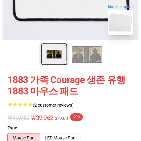
blank template
1883 가족 Courage 생존 유행
1883 마우스 패드
(2 customer reviews)
₩49,953
₩39,962
-20%
$29.00
Type
Mouse Pad
LED Mouse Pad