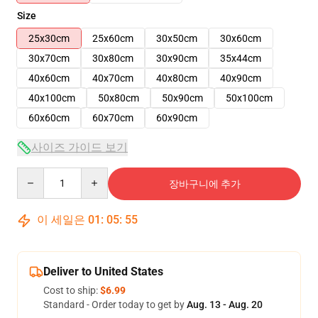
Size
25x30cm
25x60cm
30x50cm
30x60cm
30x70cm
30x80cm
30x90cm
35x44cm
40x60cm
40x70cm
40x80cm
40x90cm
40x100cm
50x80cm
50x90cm
50x100cm
60x60cm
60x70cm
60x90cm
사이즈 가이드 보기
Quantity
장바구니에 추가
이 세일은
01
:
05
:
54
Deliver to United States
Cost to ship:
$6.99
Standard - Order today to get by
Aug. 13 - Aug. 20