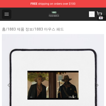
FREE
shipping on orders over $100
1883 Shop - Official 1883 Merchandise Store
Open menu
홈
/
1883 제품 정보
/
1883 마우스 패드