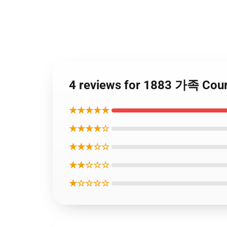
4 reviews for 1883 가족 
★★★★★
★★★★☆
★★★☆☆
★★☆☆☆
★☆☆☆☆