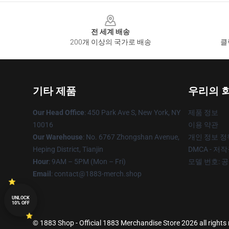
Footer
전 세계 배송
200개 이상의 국가로 배송
클
기타 제품
우리의 
Our Head Office
: 450 Park Ave S, New York, NY
제품 정보
10016
이용 약관
Our Warehouse
: No. 6767 Zhongshan Avenue,
개인 정보 정
Heping District, Tianjin
DMCA - 저
Hour
: 9AM – 5PM (Mon – Fri)
모델 번호: 
Email
: contact@1883-merch.shop
UNLOCK
10% OFF
© 1883 Shop - Official 1883 Merchandise Store 2026 all rights