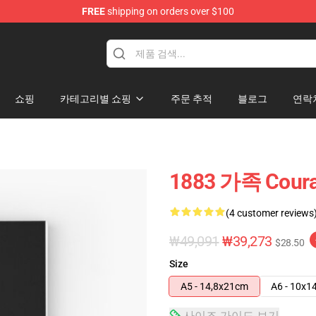
FREE
shipping on orders over $100
쇼핑
카테고리별 쇼핑
주문 추적
블로그
연락
1883 가족 Cou
(4 customer reviews
₩49,091
₩39,273
$28.50
Size
A5 - 14,8x21cm
A6 - 10x1
사이즈 가이드 보기