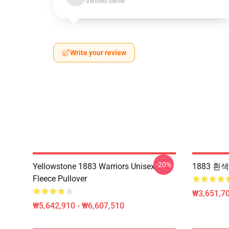
Verified owner
Write your review
-20%
Yellowstone 1883 Warriors Unisex
1883 흰
Fleece Pullover
₩3,651,70
₩5,642,910 - ₩6,607,510