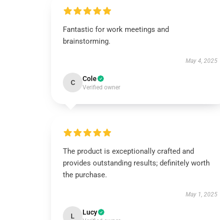
Fantastic for work meetings and
brainstorming.
May 4, 2025
Cole
C
Verified owner
The product is exceptionally crafted and
provides outstanding results; definitely worth
the purchase.
May 1, 2025
Lucy
L