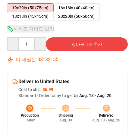
19x29in (50x75cm)
16x16in (40x40cm)
18x18in (45x45cm)
20x20in (50x50cm)
사이즈 가이드 보기
Quantity
장바구니에 추가
이 세일은
03
:
32
:
54
Deliver to United States
Cost to ship:
$6.99
Standard - Order today to get by
Aug. 13 - Aug. 20
Production
Shipping
Delivered
Today
Aug. 09
Aug. 13 - Aug. 20