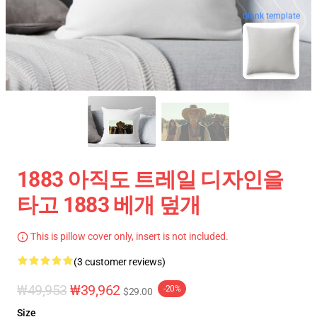
blank template
1883 아직도 트레일 디자인을
타고 1883 베개 덮개
This is pillow cover only, insert is not included.
(3 customer reviews)
₩49,953
₩39,962
-20%
$29.00
Size