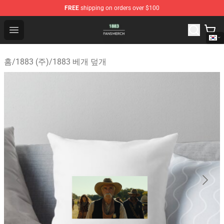
FREE
shipping on orders over $100
1883 Shop - Official 1883 Merchandise Store
Open menu
홈
/
1883 (주)
/
1883 베개 덮개