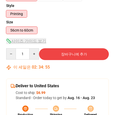
Style
Printing
Size
56cm to 60cm
사이즈 가이드 보기
Quantity
장바구니에 추가
이 세일은
02
:
34
:
54
Deliver to United States
Cost to ship:
$6.99
Standard - Order today to get by
Aug. 16 - Aug. 23
Production
Shipping
Delivered