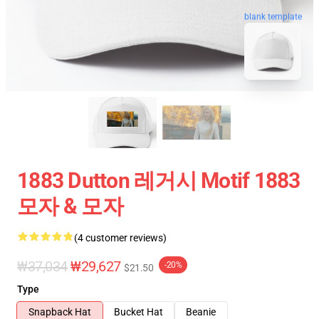
blank template
1883 Dutton 레거시 Motif 1883
모자 & 모자
(4 customer reviews)
₩37,034
₩29,627
-20%
$21.50
Type
Snapback Hat
Bucket Hat
Beanie