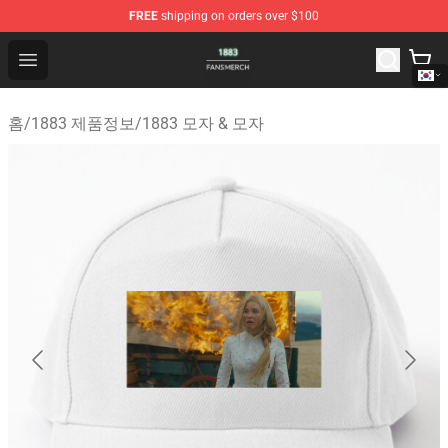
FREE
shipping on orders over $100
1883 Shop - Official 1883 Merchandise Store
Open menu
홈
/
1883 제품정보
/
1883 모자 & 모자