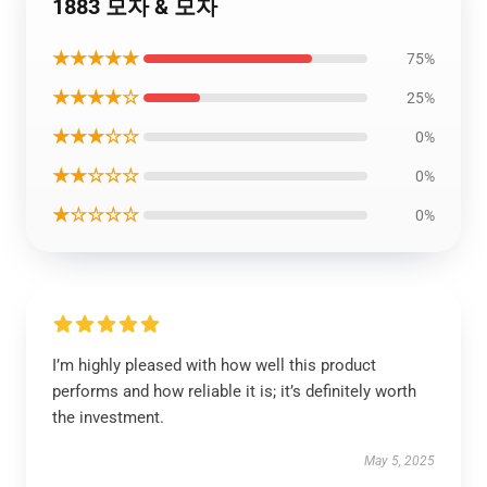
1883 모자 & 모자
★★★★★
75%
★★★★☆
25%
★★★☆☆
0%
★★☆☆☆
0%
★☆☆☆☆
0%
I’m highly pleased with how well this product
performs and how reliable it is; it’s definitely worth
the investment.
May 5, 2025