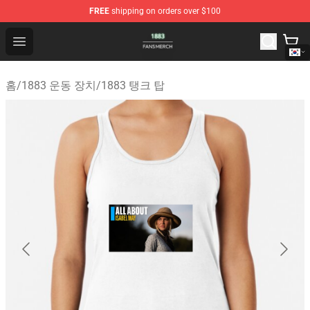
FREE
shipping on orders over $100
1883 Shop - Official 1883 Merchandise Store
Open menu
홈
/
1883 운동 장치
/
1883 탱크 탑