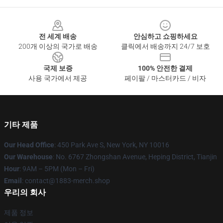
Footer
전 세계 배송
안심하고 쇼핑하세요
200개 이상의 국가로 배송
클릭에서 배송까지 24/7 보호
국제 보증
100% 안전한 결제
사용 국가에서 제공
페이팔 / 마스터카드 / 비자
기타 제품
Our Head Office
: 450 Park Ave S, New York, NY 10016
Our Warehouse
: No. 6767 Zhongshan Avenue, Heping District, Tianjin
Hour
: 9AM – 5PM (Mon – Fri)
Email
: contact@1883-merch.shop
우리의 회사
제품 정보