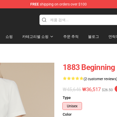
FREE
shipping on orders over $100
쇼핑
카테고리별 쇼핑
주문 추적
블로그
연락
1883 Beginnin
(2 customer reviews
₩45,646
₩36,517
$26.50
Type
Unisex
Color