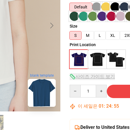
Default
Size
S
M
L
XL
2X
Print Location
사이즈 가이드 보기
blank template
Quantity
이 세일은
01
:
24
:
54
Deliver to United States