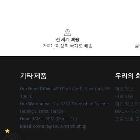
Footer
전 세계 배송
200개 이상의 국가로 배송
클
기타 제품
우리의 
Our Head Office
: 450 Park Ave S, New York, NY
제품 정보
10016
이용 약관
Our Warehouse
: No. 6767 Zhongshan Avenue,
개인 정보 정
Heping District, Tianjin
DMCA - 저
Hour
: 9AM – 5PM (Mon – Fri)
모델 번호: 
Email
: contact@1883-merch.shop