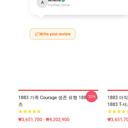
Amelia
A
Verified owner
Write your review
-20%
1883 가족 Courage 생존 유행 1883 T-셔
1883 
츠
1883 T-
₩3,651,700 - ₩4,202,900
₩3,651,70