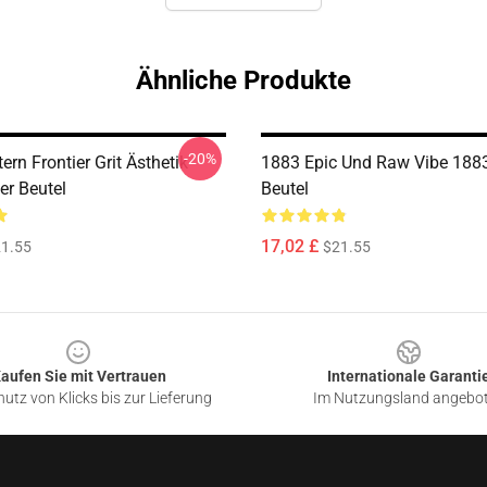
Ähnliche Produkte
-20%
rn Frontier Grit Ästhetik
1883 Epic Und Raw Vibe 1883
er Beutel
Beutel
17,02 £
1.55
$21.55
aufen Sie mit Vertrauen
Internationale Garanti
utz von Klicks bis zur Lieferung
Im Nutzungsland angebo