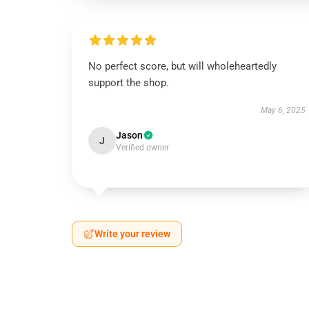
No perfect score, but will wholeheartedly
support the shop.
May 6, 2025
Jason
J
Verified owner
Write your review