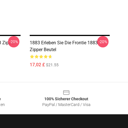
-20%
-20%
 Zipper
1883 Erleben Sie Die Frontie 1883
Zipper Beutel
17,02 £
$21.55
e
100% Sicherer Checkout
ten
PayPal / MasterCard / Visa