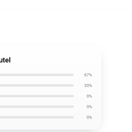
utel
67%
33%
0%
0%
0%