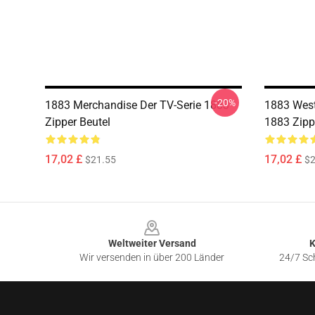
-20%
1883 Merchandise Der TV-Serie 1883
1883 Weste
Zipper Beutel
1883 Zipp
17,02 £
17,02 £
$21.55
$2
Footer
Weltweiter Versand
K
Wir versenden in über 200 Länder
24/7 Sch