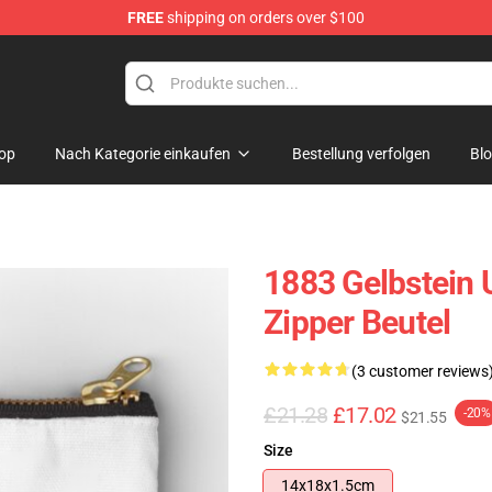
FREE
shipping on orders over $100
op
Nach Kategorie einkaufen
Bestellung verfolgen
Bl
1883 Gelbstein 
Zipper Beutel
(3 customer reviews
£21.28
£17.02
-20%
$21.55
Size
14x18x1.5cm