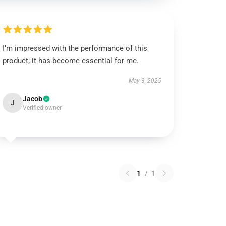
I’m impressed with the performance of this
product; it has become essential for me.
May 3, 2025
Jacob
J
Verified owner
1
/
1