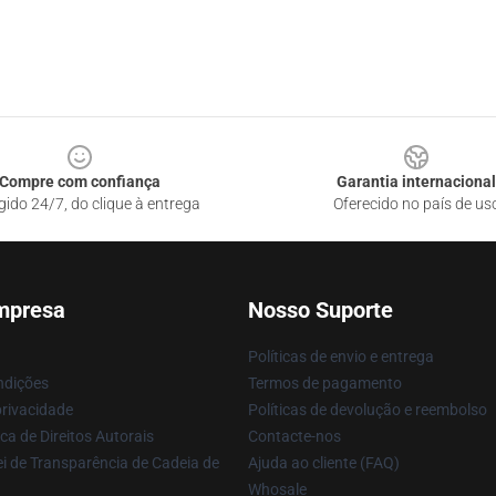
Compre com confiança
Garantia internacional
gido 24/7, do clique à entrega
Oferecido no país de us
mpresa
Nosso Suporte
Políticas de envio e entrega
ndições
Termos de pagamento
privacidade
Políticas de devolução e reembolso
ca de Direitos Autorais
Contacte-nos
i de Transparência de Cadeia de
Ajuda ao cliente (FAQ)
Whosale