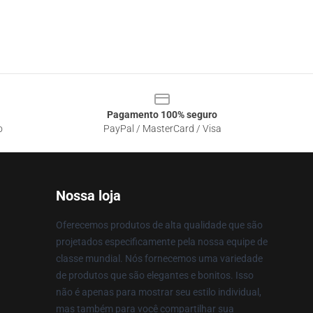
Pagamento 100% seguro
o
PayPal / MasterCard / Visa
Nossa loja
Oferecemos produtos de alta qualidade que são
projetados especificamente pela nossa equipe de
classe mundial. Nós fornecemos uma variedade
de produtos que são elegantes e bonitos. Isso
não é apenas para mostrar seu estilo individual,
mas também para você compartilhar sua