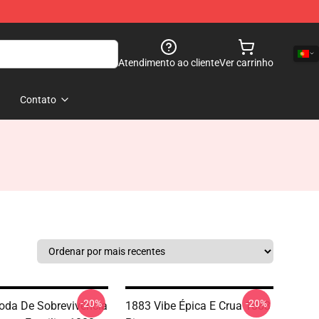
Atendimento ao cliente
Ver carrinho
Contato
-20%
-20%
da De Sobrevivência
1883 Vibe Épica E Crua 1883