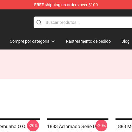
FREE
shipping on orders over $100
Compre por categoria
Rastreamento de pedido
Blog
-20%
-20%
temunha O Olhar
1883 Aclamado Série De TV
1883 Mo