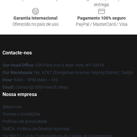
entrega
Garantia internacional
Pagamento 100% seguro
Oferecido no país de uso
PayPal / MasterCard / Visa
Contacte-nos
Our Head Office
: 450 Park Ave S, New York, NY 10016
Our Warehouse
: No. 6767 Zhongshan Avenue, Heping District, Tianjin
Hour
: 9AM – 5PM (Mon – Fri)
Email
: contact@1883-merch.shop
Nossa empresa
Sobre nós
Termos e Condições
Políticas de privacidade
DMCA - Política de Direitos Autorais
CA SB657: Lei de Transparência de Cadeia de Suprimentos