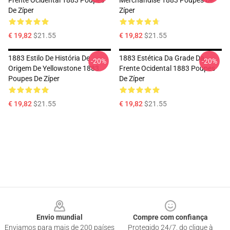
Frente Ocidental 1883 Poupes
Merchandise 1883 Poupes De
De Zíper
Zíper
€ 19,82
$21.55
€ 19,82
$21.55
1883 Estilo De História De
1883 Estética Da Grade Da
-20%
-20%
Origem De Yellowstone 1883
Frente Ocidental 1883 Poupes
Poupes De Zíper
De Zíper
€ 19,82
$21.55
€ 19,82
$21.55
Footer
Envio mundial
Compre com confiança
Enviamos para mais de 200 países
Protegido 24/7, do clique à