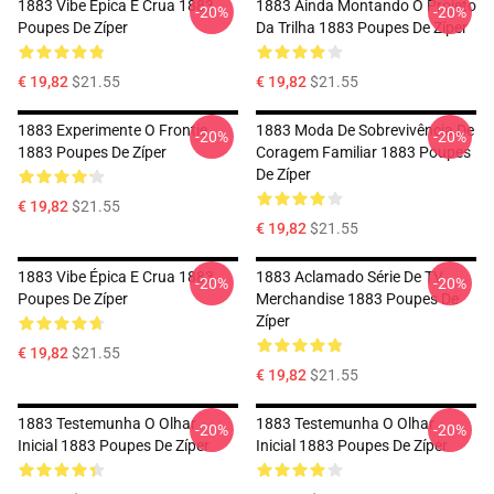
1883 Vibe Épica E Crua 1883
1883 Ainda Montando O Projeto
-20%
-20%
Poupes De Zíper
Da Trilha 1883 Poupes De Zíper
€ 19,82
$21.55
€ 19,82
$21.55
1883 Experimente O Frontie
1883 Moda De Sobrevivência De
-20%
-20%
1883 Poupes De Zíper
Coragem Familiar 1883 Poupes
De Zíper
€ 19,82
$21.55
€ 19,82
$21.55
1883 Vibe Épica E Crua 1883
1883 Aclamado Série De TV
-20%
-20%
Poupes De Zíper
Merchandise 1883 Poupes De
Zíper
€ 19,82
$21.55
€ 19,82
$21.55
1883 Testemunha O Olhar
1883 Testemunha O Olhar
-20%
-20%
Inicial 1883 Poupes De Zíper
Inicial 1883 Poupes De Zíper