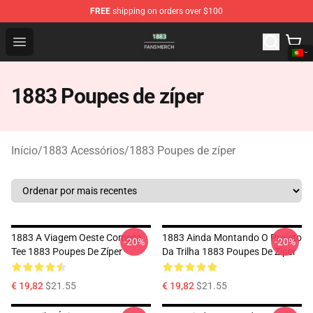
FREE
shipping on orders over $100
1883 Shop - Official 1883 Merchandise Store
Open menu
1883 Poupes de zíper
Início
/
1883 Acessórios
/
1883 Poupes de zíper
1883 A Viagem Oeste Começa
1883 Ainda Montando O Projeto
-20%
-20%
Tee 1883 Poupes De Zíper
Da Trilha 1883 Poupes De Zíper
€ 19,82
$21.55
€ 19,82
$21.55