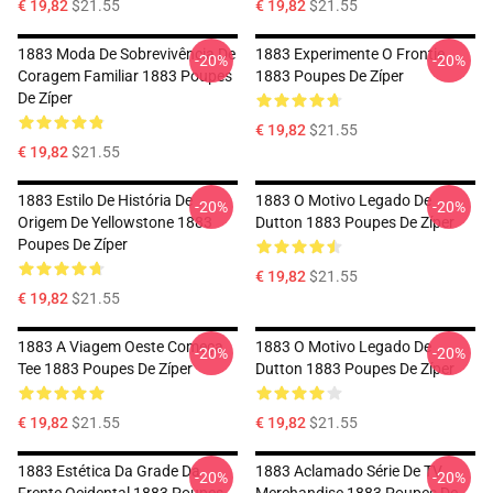
€ 19,82
$21.55
€ 19,82
$21.55
1883 Moda De Sobrevivência De
1883 Experimente O Frontie
-20%
-20%
Coragem Familiar 1883 Poupes
1883 Poupes De Zíper
De Zíper
€ 19,82
$21.55
€ 19,82
$21.55
1883 Estilo De História De
1883 O Motivo Legado De
-20%
-20%
Origem De Yellowstone 1883
Dutton 1883 Poupes De Zíper
Poupes De Zíper
€ 19,82
$21.55
€ 19,82
$21.55
1883 A Viagem Oeste Começa
1883 O Motivo Legado De
-20%
-20%
Tee 1883 Poupes De Zíper
Dutton 1883 Poupes De Zíper
€ 19,82
$21.55
€ 19,82
$21.55
1883 Estética Da Grade Da
1883 Aclamado Série De TV
-20%
-20%