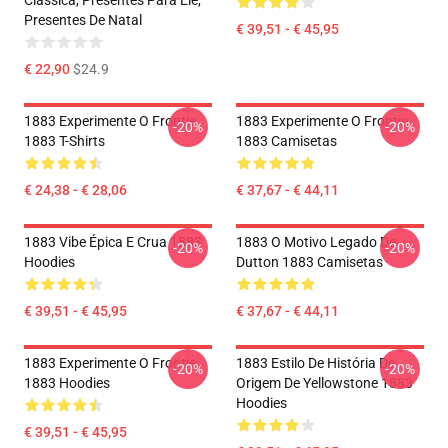
Clássica, Presentes Para Ele,
Presentes De Natal
€ 39,51 - € 45,95
€ 22,90
$24.9
1883 Experimente O Frontie
1883 Experimente O Frontie
-20%
-20%
1883 T-Shirts
1883 Camisetas
€ 24,38 - € 28,06
€ 37,67 - € 44,11
1883 Vibe Épica E Crua 1883
1883 O Motivo Legado De
-20%
-20%
Hoodies
Dutton 1883 Camisetas
€ 39,51 - € 45,95
€ 37,67 - € 44,11
1883 Experimente O Frontie
1883 Estilo De História De
-20%
-20%
1883 Hoodies
Origem De Yellowstone 1883
Hoodies
€ 39,51 - € 45,95