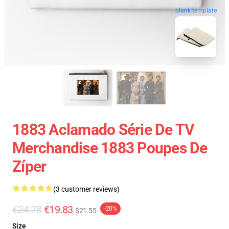
blank template
1883 Aclamado Série De TV
Merchandise 1883 Poupes De
Zíper
(3 customer reviews)
€24.78
€19.83
-20%
$21.55
Size