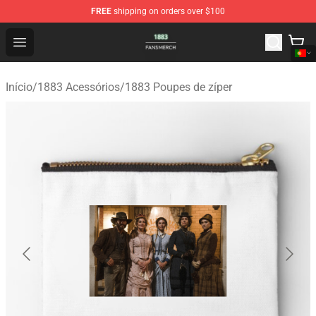
FREE
shipping on orders over $100
1883 Shop - Official 1883 Merchandise Store
Open menu
Início
/
1883 Acessórios
/
1883 Poupes de zíper