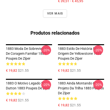
€ 39,51 - € 45,95
VER MAIS
Produtos relacionados
1883 Moda De Sobrevivência
1883 Estilo De História De
-20%
-20%
De Coragem Familiar 1883
Origem De Yellowstone 1883
Poupes De Zíper
Poupes De Zíper
€ 19,82
$21.55
€ 19,82
$21.55
1883 O Motivo Legado De
1883 Ainda Montando O
-20%
-20%
Dutton 1883 Poupes De Zíper
Projeto Da Trilha 1883 Poupes
De Zíper
€ 19,82
$21.55
€ 19,82
$21.55