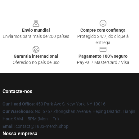
Footer
Envio mundial
Compre com confiança
Enviamos para mais de 200 países
Protegido 24/7, do clique à
entrega
Garantia internacional
Pagamento 100% seguro
Oferecido no país de uso
PayPal / MasterCard / Visa
Contacte-nos
Our Head Office
: 450 Park Ave S, New York, NY 10016
Our Warehouse
: No. 6767 Zhongshan Avenue, Heping District, Tianjin
Hour
: 9AM – 5PM (Mon – Fri)
Email
: contact@1883-merch.shop
Nossa empresa