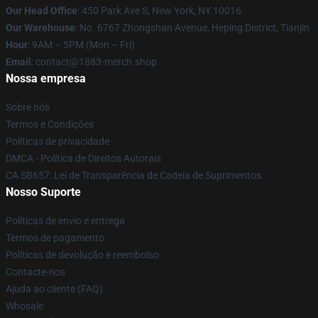
Our Head Office
: 450 Park Ave S, New York, NY 10016
Our Warehouse
: No. 6767 Zhongshan Avenue, Heping District, Tianjin
Hour
: 9AM – 5PM (Mon – Fri)
Email
: contact@1883-merch.shop
Nossa empresa
Sobre nós
Termos e Condições
Políticas de privacidade
DMCA - Política de Direitos Autorais
CA SB657: Lei de Transparência de Cadeia de Suprimentos
Nosso Suporte
Políticas de envio e entrega
Termos de pagamento
Políticas de devolução e reembolso
Contacte-nos
Ajuda ao cliente (FAQ)
Whosale