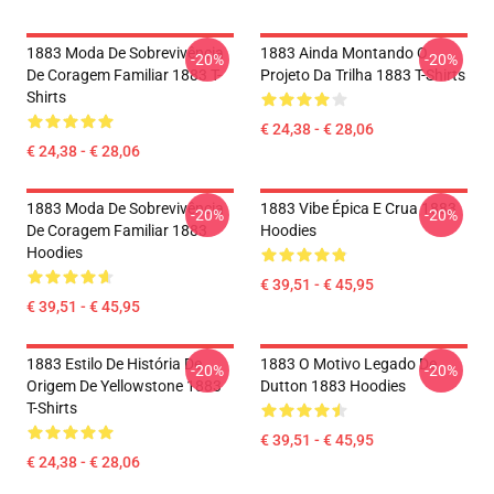
1883 Moda De Sobrevivência
1883 Ainda Montando O
-20%
-20%
De Coragem Familiar 1883 T-
Projeto Da Trilha 1883 T-Shirts
Shirts
€ 24,38 - € 28,06
€ 24,38 - € 28,06
1883 Moda De Sobrevivência
1883 Vibe Épica E Crua 1883
-20%
-20%
De Coragem Familiar 1883
Hoodies
Hoodies
€ 39,51 - € 45,95
€ 39,51 - € 45,95
1883 Estilo De História De
1883 O Motivo Legado De
-20%
-20%
Origem De Yellowstone 1883
Dutton 1883 Hoodies
T-Shirts
€ 39,51 - € 45,95
€ 24,38 - € 28,06