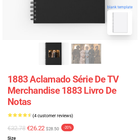
blank template
1883 Aclamado Série De TV
Merchandise 1883 Livro De
Notas
(4 customer reviews)
€32.78
€26.22
-20%
$28.50
Size