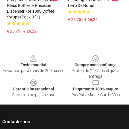
Glass Bottles – Precision
Livro De Notas
Dispenser For 1883 Coffee
Syrups (Pack Of 1)
€ 23,75 - € 26,22
€ 23,75 - € 26,22
Footer
Envio mundial
Compre com confiança
Enviamos para mais de 200 países
Protegido 24/7, do clique à
entrega
Garantia internacional
Pagamento 100% seguro
Oferecido no país de uso
PayPal / MasterCard / Visa
Contacte-nos