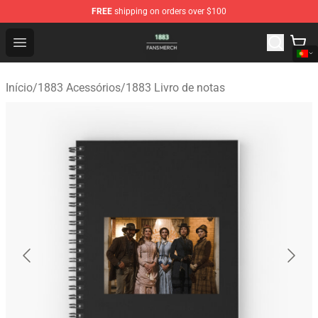
FREE
shipping on orders over $100
1883 Shop - Official 1883 Merchandise Store
Open menu
Início
/
1883 Acessórios
/
1883 Livro de notas