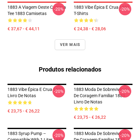
1883 A Viagem Oeste Começa
1883 Vibe Épica E Crua 1883
-20%
-20%
Tee 1883 Camisetas
T-Shirts
€ 37,67 - € 44,11
€ 24,38 - € 28,06
VER MAIS
Produtos relacionados
1883 Vibe Épica E Crua 1883
1883 Moda De Sobrevivência
-20%
-20%
Livro De Notas
De Coragem Familiar 1883
Livro De Notas
€ 23,75 - € 26,22
€ 23,75 - € 26,22
1883 Syrup Pump –
1883 Moda De Sobrevivência
-20%
-20%
Compatible With 1 Liter 1883
De Coragem Familiar 1883