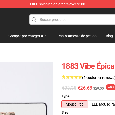
FREE
shipping on orders over $100
Compre por categoria
Rastreamento de pedido
Blog
1883 Vibe Épic
(4 customer reviews
€33.35
€26.68
-20%
$29.00
Type
Mouse Pad
LED Mouse P
Size