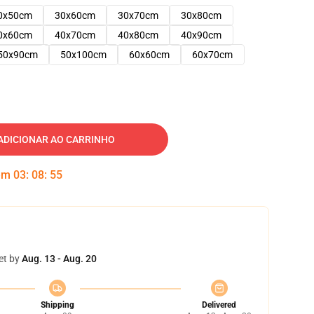
0x50cm
30x60cm
30x70cm
30x80cm
0x60cm
40x70cm
40x80cm
40x90cm
50x90cm
50x100cm
60x60cm
60x70cm
ADICIONAR AO CARRINHO
 em
03
:
08
:
54
et by
Aug. 13 - Aug. 20
Shipping
Delivered