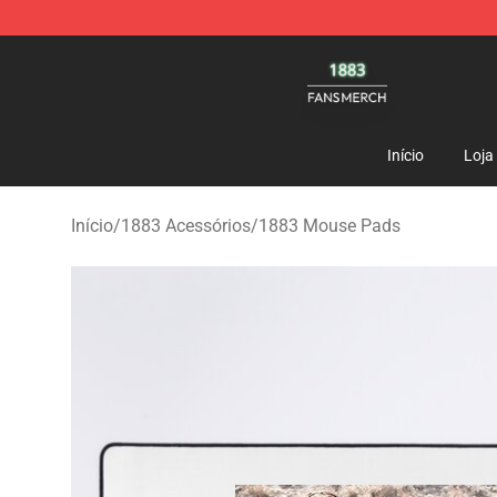
1883 Shop - Official 1883 Merchandise Store
Início
Loja
Início
/
1883 Acessórios
/
1883 Mouse Pads