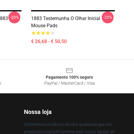
-20%
-20%
1883
1883 Testemunha O Olhar Inicial 1883
Mouse Pads
€ 26,68 - € 50,50
Pagamento 100% seguro
o
PayPal / MasterCard / Visa
Nossa loja
Oferecemos produtos de alta qualidade que são
projetados especificamente pela nossa equipe de