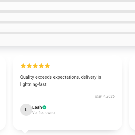
Quality exceeds expectations, delivery is
lightning-fast!
May 4, 2025
Leah
L
Verified owner