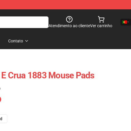
Atendimento ao cliente
Ver carrinho
Contato
a E Crua 1883 Mouse Pads
)
ad