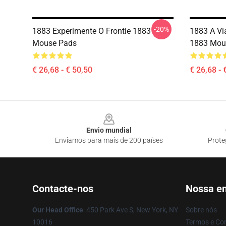
-20%
1883 Experimente O Frontie 1883
1883 A V
Mouse Pads
1883 Mou
€ 26,68 - € 50,50
€ 26,68 - 
Footer
Envio mundial
Enviamos para mais de 200 países
Prote
Contacte-nos
Nossa e
Our Head Office
: 450 Park Ave S, New York, NY
Sobre nós
10016
Termos e Co