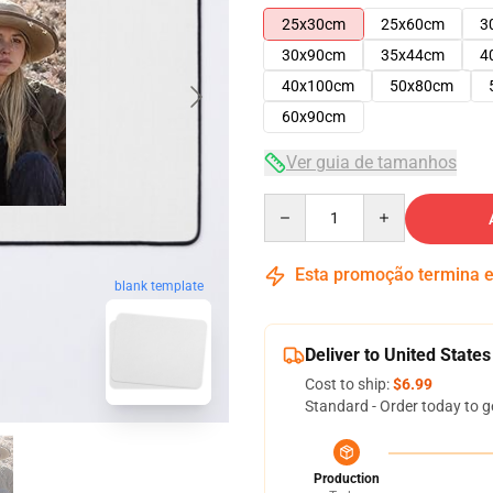
25x30cm
25x60cm
3
30x90cm
35x44cm
4
40x100cm
50x80cm
60x90cm
Ver guia de tamanhos
Quantity
Esta promoção termina
blank template
Deliver to United States
Cost to ship:
$6.99
Standard - Order today to g
Production