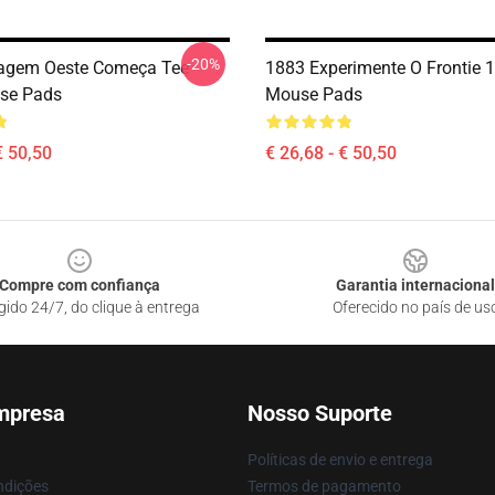
-20%
iagem Oeste Começa Tee
1883 Experimente O Frontie 
se Pads
Mouse Pads
€ 50,50
€ 26,68 - € 50,50
Compre com confiança
Garantia internacional
gido 24/7, do clique à entrega
Oferecido no país de us
mpresa
Nosso Suporte
Políticas de envio e entrega
ndições
Termos de pagamento