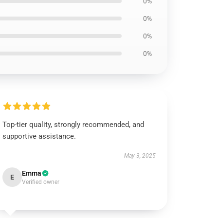
0%
0%
0%
0%
Top-tier quality, strongly recommended, and
supportive assistance.
May 3, 2025
Emma
E
Verified owner