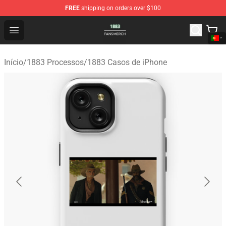
FREE
shipping on orders over $100
1883 Shop - Official 1883 Merchandise Store
Open menu
Início
/
1883 Processos
/
1883 Casos de iPhone