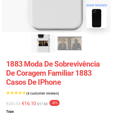
blank template
1883 Moda De Sobrevivência
De Coragem Familiar 1883
Casos De IPhone
(4 customer reviews)
€20.13
€16.10
-20%
$17.50
Type