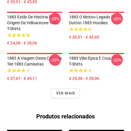
€ 39,51 - € 45,95
1883 Estilo De História De
1883 O Motivo Legado De
-20%
-20%
Origem De Yellowstone 1883
Dutton 1883 Hoodies
T-Shirts
€ 39,51 - € 45,95
€ 24,38 - € 28,06
1883 A Viagem Oeste Começa
1883 Vibe Épica E Crua 1883
-20%
-20%
Tee 1883 Camisetas
T-Shirts
€ 37,67 - € 44,11
€ 24,38 - € 28,06
VER MAIS
Produtos relacionados