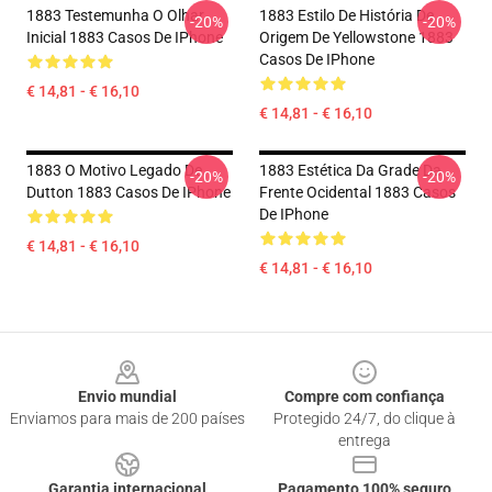
1883 Testemunha O Olhar
1883 Estilo De História De
-20%
-20%
Inicial 1883 Casos De IPhone
Origem De Yellowstone 1883
Casos De IPhone
€ 14,81 - € 16,10
€ 14,81 - € 16,10
1883 O Motivo Legado De
1883 Estética Da Grade Da
-20%
-20%
Dutton 1883 Casos De IPhone
Frente Ocidental 1883 Casos
De IPhone
€ 14,81 - € 16,10
€ 14,81 - € 16,10
Footer
Envio mundial
Compre com confiança
Enviamos para mais de 200 países
Protegido 24/7, do clique à
entrega
Garantia internacional
Pagamento 100% seguro