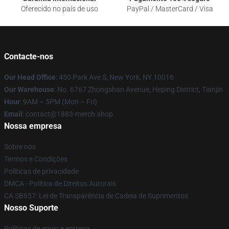
Oferecido no país de uso
PayPal / MasterCard / Visa
Contacte-nos
Our Head Office
: 450 Park Ave S, New York, NY 10016
Our Warehouse
: No. 6767 Zhongshan Avenue, Heping District, Tianjin
Hour
: 9AM – 5PM (Mon – Fri)
Email
: contact@1883-merch.shop
Nossa empresa
Sobre nós
Termos e Condições
Políticas de privacidade
DMCA - Política de Direitos Autorais
CA SB657: Lei de Transparência de Cadeia de Suprimentos
Nosso Suporte
Políticas de envio e entrega