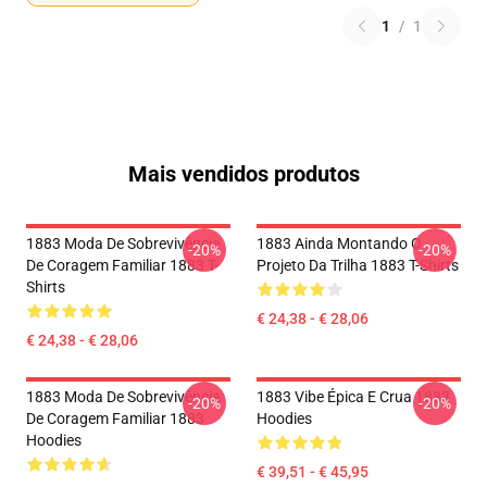
1
/
1
Mais vendidos produtos
1883 Moda De Sobrevivência
1883 Ainda Montando O
-20%
-20%
De Coragem Familiar 1883 T-
Projeto Da Trilha 1883 T-Shirts
Shirts
€ 24,38 - € 28,06
€ 24,38 - € 28,06
1883 Moda De Sobrevivência
1883 Vibe Épica E Crua 1883
-20%
-20%
De Coragem Familiar 1883
Hoodies
Hoodies
€ 39,51 - € 45,95