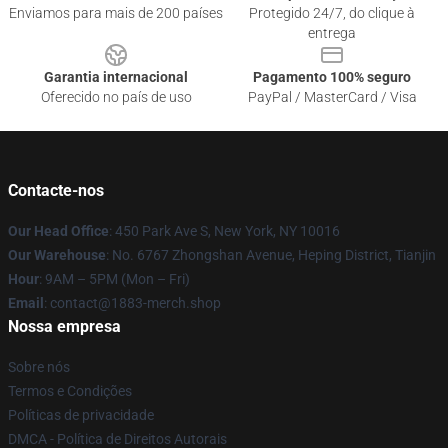
Enviamos para mais de 200 países
Protegido 24/7, do clique à
entrega
Garantia internacional
Pagamento 100% seguro
Oferecido no país de uso
PayPal / MasterCard / Visa
Contacte-nos
Our Head Office
: 450 Park Ave S, New York, NY 10016
Our Warehouse
: No. 6767 Zhongshan Avenue, Heping District, Tianjin
Hour
: 9AM – 5PM (Mon – Fri)
Email
: contact@1883-merch.shop
Nossa empresa
Sobre nós
Termos e Condições
Políticas de privacidade
DMCA - Política de Direitos Autorais