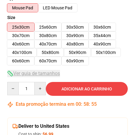
Mouse Pad
LED Mouse Pad
Size
25x30cm
25x60cm
30x50cm
30x60cm
30x70cm
30x80cm
30x90cm
35x44cm
40x60cm
40x70cm
40x80cm
40x90cm
40x100cm
50x80cm
50x90cm
50x100cm
60x60cm
60x70cm
60x90cm
Ver guia de tamanhos
Quantity
ADICIONAR AO CARRINHO
Esta promoção termina em
00
:
58
:
54
Deliver to United States
Cost to ship:
$6.99