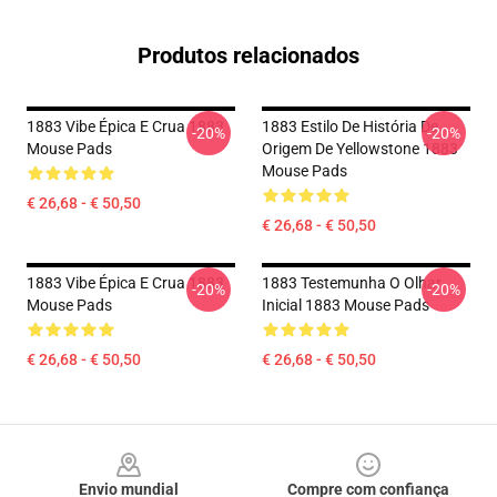
Produtos relacionados
1883 Vibe Épica E Crua 1883
1883 Estilo De História De
-20%
-20%
Mouse Pads
Origem De Yellowstone 1883
Mouse Pads
€ 26,68 - € 50,50
€ 26,68 - € 50,50
1883 Vibe Épica E Crua 1883
1883 Testemunha O Olhar
-20%
-20%
Mouse Pads
Inicial 1883 Mouse Pads
€ 26,68 - € 50,50
€ 26,68 - € 50,50
Footer
Envio mundial
Compre com confiança