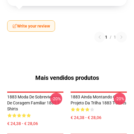
Write your review
1
/
1
Mais vendidos produtos
1883 Moda De Sobrevivência
1883 Ainda Montando O
-20%
-20%
De Coragem Familiar 1883 T-
Projeto Da Trilha 1883 T-Shirts
Shirts
€ 24,38 - € 28,06
€ 24,38 - € 28,06