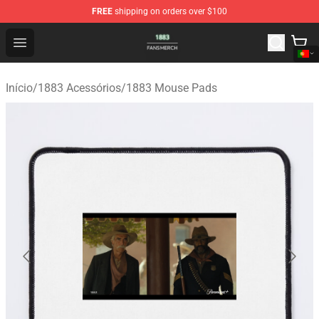
FREE
shipping on orders over $100
1883 Shop - Official 1883 Merchandise Store
Open menu
Início
/
1883 Acessórios
/
1883 Mouse Pads