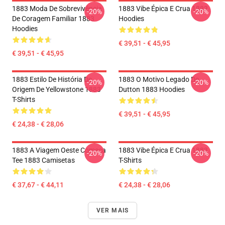
1883 Moda De Sobrevivência
1883 Vibe Épica E Crua 1883
-20%
-20%
De Coragem Familiar 1883
Hoodies
Hoodies
€ 39,51 - € 45,95
€ 39,51 - € 45,95
1883 Estilo De História De
1883 O Motivo Legado De
-20%
-20%
Origem De Yellowstone 1883
Dutton 1883 Hoodies
T-Shirts
€ 39,51 - € 45,95
€ 24,38 - € 28,06
1883 A Viagem Oeste Começa
1883 Vibe Épica E Crua 1883
-20%
-20%
Tee 1883 Camisetas
T-Shirts
€ 37,67 - € 44,11
€ 24,38 - € 28,06
VER MAIS