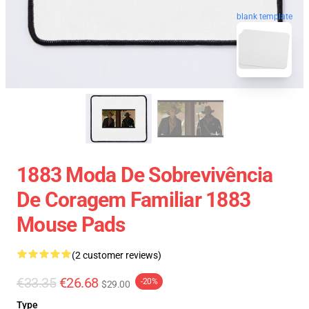
blank template
1883 Moda De Sobrevivência
De Coragem Familiar 1883
Mouse Pads
(2 customer reviews)
€33.35
€26.68
-20%
$29.00
Type